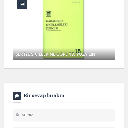
ŞER’İYE SİCİLLERİNE GÖRE 18. YÜZYILIN
Nisan 4, 2017
0 Yorum
Bir cevap bırakın