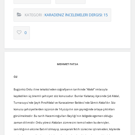
KATEGORI :
KARADENIZ İNCELEMELERI DERGISI: 15
0
MEHMET FATSA
ÖZ
Bugünkü Ordu iline tekabül eden coğrafyanın tarihinde “
Abdal
” imlasıyla
kaydedilen üç önemli şahsiyet söz konusudur. Bunlar Kabataş ilçesinde Şid Abdal,
Turnasuyu’nde Şeyh Piro/Abdal ve Karacaömer Beldesi’nde Sâmit Abdal’dır. Söz
konusu şahsiyetlerden üçünün de 14.yüzyılın son çeyreğinde ortaya çıktıkları
görülmektedir. Bu tarih Hacemiroğulları Beyliği’nin bölgede egemen olduğu
zaman dilimidir. Ordu yöresi Abdalan zümresini temsil eden bu dervişler,
sanıldığının aksine Batınî olmayıp, savaşarak fetih sürecine iştirak eden; köylerde