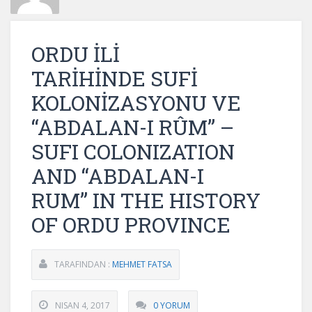
ORDU İLİ
TARİHİNDE SUFİ
KOLONİZASYONU VE
“ABDALAN-I RÛM” –
SUFI COLONIZATION
AND “ABDALAN-I
RUM” IN THE HISTORY
OF ORDU PROVINCE
TARAFINDAN :
MEHMET FATSA
NISAN 4, 2017
0 YORUM