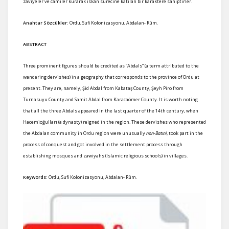
zaviyeler ve camiler kurarak iskan sürecine katılan bir karaktere sahiptirler.
Anahtar Sözcükler:
Ordu, Sufi Kolonizasyonu, Abdalan- Rûm.
ABSTRACT
Three prominent figures should be credited as “Abdals” (a term attributed to the
wandering dervishes) in a geography that corresponds to the province of Ordu at
present. They are, namely, Şid Abdal from Kabataş County, Şeyh Piro from
Turnasuyu County and Samit Abdal from Karacaömer County. It is worth noting
that all the three Abdals appeared in the last quarter of the 14th century, when
Hacemioğulları (a dynasty) reigned in the region. These dervishes who represented
the Abdalan community in Ordu region were unusually
non-Batıni
, took part in the
process of conquest and got involved in the settlement process through
establishing mosques and zawiyahs (Islamic religious schools) in villages.
Keywords:
Ordu, Sufi Kolonizasyonu, Abdalan- Rûm.