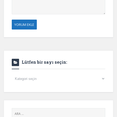
Lütfen bir sayı seçin:
Lütfen
bir
sayı
seçin: