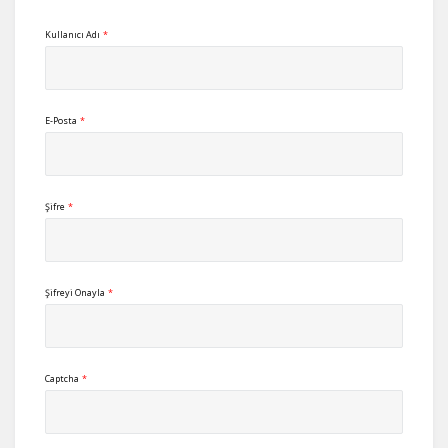
Kullanıcı Adı
*
E-Posta
*
Şifre
*
Şifreyi Onayla
*
Captcha
*