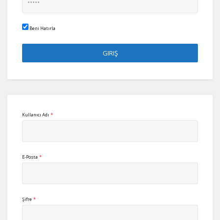
Beni Hatırla
Kullanıcı Adı
*
E-Posta
*
Şifre
*