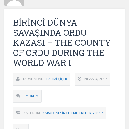
BİRİNCİ DÜNYA
SAVAŞINDA ORDU
KAZASI – THE COUNTY
OF ORDU DURING THE
WORLD WAR I
TARAFINDAN :
RAHMİ ÇİÇEK
NISAN 4, 2017
0 YORUM
KATEGORI :
KARADENIZ İNCELEMELERI DERGISI: 17