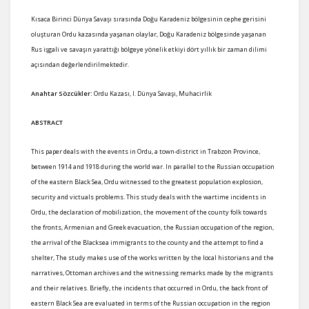
Kısaca Birinci Dünya Savaşı sırasında Doğu Karadeniz bölgesinin cephe gerisini
oluşturan Ordu kazasında yaşanan olaylar, Doğu Karadeniz bölgesinde yaşanan
Rus işgali ve savaşın yarattığı bölgeye yönelik etkiyi dört yıllık bir zaman dilimi
açısından değerlendirilmektedir.
Anahtar Sözcükler:
Ordu Kazası, I. Dünya Savaşı, Muhacirlik
ABSTRACT
This paper deals with the events in Ordu, a town-district in Trabzon Province,
between 1914 and 1918 during the world war. In parallel to the Russian occupation
of the eastern Black Sea, Ordu witnessed to the greatest population explosion,
security and victuals problems. This study deals with the wartime incidents in
Ordu, the declaration of mobilization, the movement of the county folk towards
the fronts, Armenian and Greek evacuation, the Russian occupation of the region,
the arrival of the Blacksea immigrants to the county and the attempt to find a
shelter, The study makes use of the works written by the local historians and the
narratives, Ottoman archives and the witnessing remarks made by the migrants
and their relatives. Briefly, the incidents that occurred in Ordu, the back front of
eastern Black Sea are evaluated in terms of the Russian occupation in the region