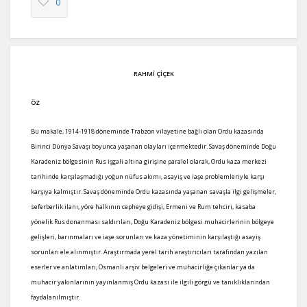
0
RAHMİ ÇİÇEK
ÖZ
Bu makale, 1914-1918 döneminde Trabzon vilayetine bağlı olan Ordu kazasında
Birinci Dünya Savaşı boyunca yaşanan olayları içermektedir. Savaş döneminde Doğu
Karadeniz bölgesinin Rus işgali altına girişine paralel olarak, Ordu kaza merkezi
tarihinde karşılaşmadığı yoğun nüfus akımı, asayiş ve iaşe problemleriyle karşı
karşıya kalmıştır. Savaş döneminde Ordu kazasında yaşanan savaşla ilgi gelişmeler,
seferberlik ilanı, yöre halkının cepheye gidişi, Ermeni ve Rum tehciri, kasaba
yönelik Rus donanması saldırıları, Doğu Karadeniz bölgesi muhacirlerinin bölgeye
gelişleri, barınmaları ve iaşe sorunları ve kaza yönetiminin karşılaştığı asayiş
sorunları ele alınmıştır. Araştırmada yerel tarih araştırıcıları tarafından yazılan
eserler ve anlatımları, Osmanlı arşiv belgeleri ve muhacirliğe çıkanlar ya da
muhacir yakınlarının yayınlanmış Ordu kazası ile ilgili görgü ve tanıklıklarından
faydalanılmıştır.