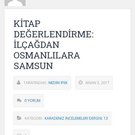
KİTAP
DEĞERLENDİRME:
İLÇAĞDAN
OSMANLILARA
SAMSUN
TARAFINDAN :
NEDİM İPEK
NISAN 3, 2017
0 YORUM
KATEGORI :
KARADENIZ İNCELEMELERI DERGISI: 13