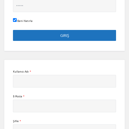
Beni Hatırla
Kullanıcı Adı
*
E-Posta
*
Şifre
*