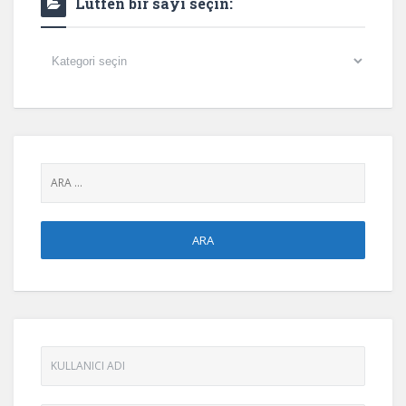
Lütfen bir sayı seçin:
Lütfen
bir
sayı
seçin: