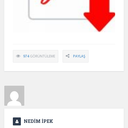
974
GÖRÜNTÜLEME
PAYLAŞ
NEDİM İPEK