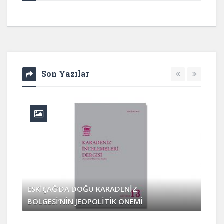
Son Yazılar
ESKİÇAĞ’DA DOĞU KARADENİZ
BÖLGESİ’NİN JEOPOLİTİK ÖNEMİ
Nisan 3, 2017
0 Yorum