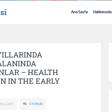
si
Ana Sayfa
Hakkımızda
YILLARINDA
ALANINDA
NLAR – HEALTH
N IN THE EARLY
AN 2, 2017
0 YORUM