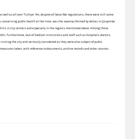
well as all over Turkiye. Yet, despite all bona fide regulations, there were still some
 concerning public health at the time, was the swamps formed by deltas in Çarşamba
hilis in city centers and especially in the regions mentioned above. Among these
blic. Furthermore, lack of medical institutions and staff such as hospitals, doctors,
isiting the city and seriously considered as they were also subject of public
e measures taken, with reference to documents, archive records and other sources.