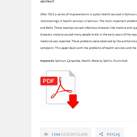
ABSTRACT
After 1923, a series of improvements in public health occured in Samsun as 
shortcomings in health services in Samsun. The most important problem,
and Bafra. Those swamps caused infectious diseases like malaria and syp
diseases, malaria caused many people to die in the early years of the repu
medicine was reported. These problems were observed by the authorities v
complaint. This paper deals with the problems of health services and th
Keywords
: Samsun, Çarşamba, Health, Malaria, Sphilis, Kızılırmak
1344
GÖRÜNTÜLEME
PAYLAŞ