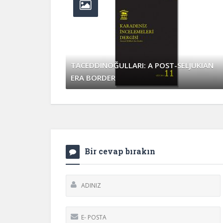
TACEDDINOĞULLARI: A POST-SELJUKIAN
ERA BORDER
Nisan 2, 2017
0 Yorum
Bir cevap bırakın