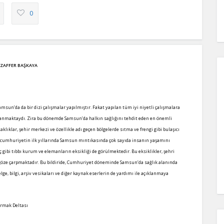
0
ZAFFER BAŞKAYA
sun’da da bir dizi çalışmalar yapılmıştır. Fakat yapılan tüm iyi niyetli çalışmalara
anmaktaydı. Zira bu dönemde Samsun’da halkın sağlığını tehdit eden en önemli
klıklar, şehir merkezi ve özellikle adı geçen bölgelerde sıtma ve frengi gibi bulaşıcı
a, cumhuriyetin ilk yıllarında Samsun mıntıkasında çok sayıda insanın yaşamını
 gibi tıbbı kurum ve elemanların eksikliği de görülmektedir. Bu eksiklikler, şehri
k göze çarpmaktadır. Bu bildiride, Cumhuriyet döneminde Samsun’da sağlık alanında
ge, bilgi, arşiv vesikaları ve diğer kaynak eserlerin de yardımı ile açıklanmaya
lırmak Deltası