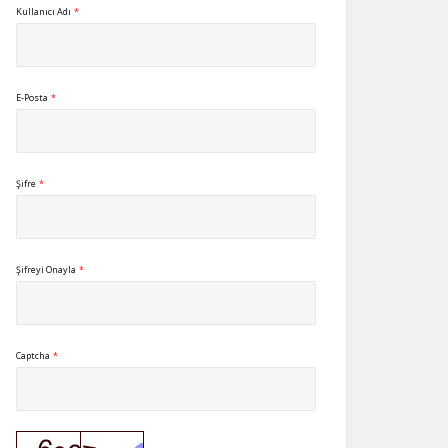
Kullanıcı Adı
*
E-Posta
*
Şifre
*
Şifreyi Onayla
*
Captcha
*