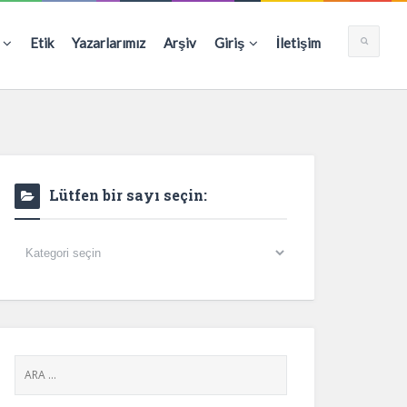
Etik
Yazarlarımız
Arşiv
Giriş
İletişim
Lütfen bir sayı seçin:
Lütfen
bir
sayı
seçin: