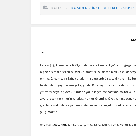
KATEGORI :
KARADENIZ İNCELEMELERI DERGISI: 11
MU
ÖZ
Halk sağlığı konusunda 1923 yılından sonra tüm Türkiye’de olduğu gibi Sam
rağmen Samsun şehrinde sağlık hizmetleri açısından büyük eksikler yaş
tehlike, Çarşamba ve Bafra deltalarının oluşturduğu bataklıklardır. Bu bata
hastalıkların yayılmasına yol açıyordu. Bu bulaşıcı hastalıklardan sıtm
yitirmesine yol açıyordu. Bunların yanında şehirde hastane, doktor ve ilaç
ziyaret eden yetkililerin karşılaştıkları en önemli şikâyet konusu olara
görülen aksaklıklar ve yapılmak istenen faaliyetler, elimizdeki mevcut bel
çalışılacaktır.
Anahtar Sözcükler:
Samsun, Çarşamba, Bafra, Sağlık, Sıtma, Frengi, Kızı