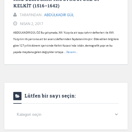
KELKİT (1516–1642)
TARAFINDAN :
ABDÜLKADİR GÜL
NISAN 2, 2017
ABDÜLKADİR GÜL ÖZ Bu çalışmada, XVI. Yüzyıla ait tapu tahrir defterleri ile XVII.
Yüzyılın ilk yarısına ait bir avarız defterinden faydalanılmıştır. Elde edilen bilgilere
göre 127 yıllık dönem içerisinde Kelkit Kazası’nda iskân, demografik yapı ve bu
yapıda meydana gelen değişikler ortaya ...
Devamı...
Lütfen bir sayı seçin:
Lütfen
bir
sayı
seçin: