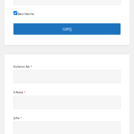
Beni Hatırla
Kullanıcı Adı
*
E-Posta
*
Şifre
*