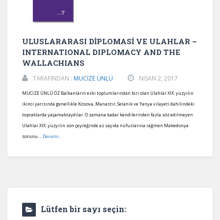
ULUSLARARASI DİPLOMASİ VE ULAHLAR –
INTERNATIONAL DIPLOMACY AND THE
WALLACHIANS
TARAFINDAN :
MUCİZE ÜNLÜ
NISAN 2, 2017
MUCİZE ÜNLÜ ÖZ Balkanların eski toplumlarından biri olan Ulahlar XIX. yüzyılın
ikinci yarısında genellikle Kosova, Manastır, Selanik ve Yanya vilayeti dahilindeki
topraklarda yaşamaktaydılar. O zamana kadar kendilerinden fazla söz edilmeyen
Ulahlar XIX. yüzyılın son çeyreğinde az sayıda nüfuslarına rağmen Makedonya
sorunu ...
Devamı...
Lütfen bir sayı seçin: