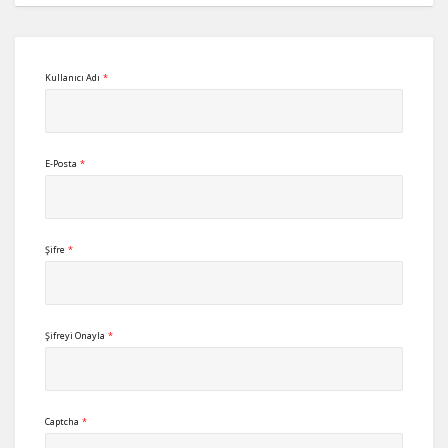
Kullanıcı Adı
*
E-Posta
*
Şifre
*
Şifreyi Onayla
*
Captcha
*