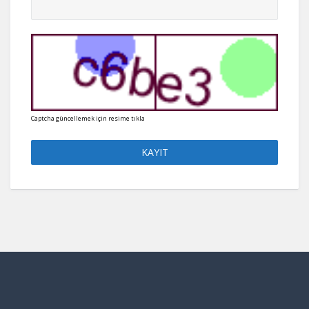
Captcha güncellemek için resime tıkla