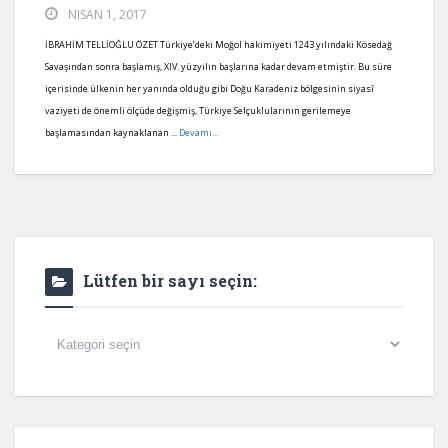
NISAN 1, 2017
İBRAHİM TELLİOĞLU ÖZET Türkiye’deki Moğol hakimiyeti 1243 yılındaki Kösedağ
Savaşından sonra başlamış, XIV. yüzyılın başlarına kadar devam etmiştir. Bu süre
içerisinde ülkenin her yanında olduğu gibi Doğu Karadeniz bölgesinin siyasî
vaziyeti de önemli ölçüde değişmiş, Türkiye Selçuklularının gerilemeye
başlamasından kaynaklanan ...
Devamı...
Lütfen bir sayı seçin:
Lütfen
bir
sayı
seçin: