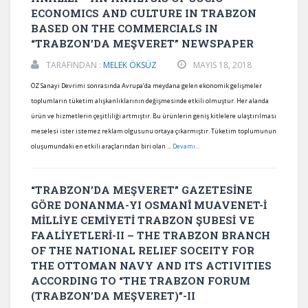
ECONOMICS AND CULTURE IN TRABZON
BASED ON THE COMMERCIALS IN
“TRABZON’DA MEŞVERET” NEWSPAPER
TARAFINDAN :
MELEK ÖKSÜZ
MAYIS 18, 2018
ÖZ Sanayi Devrimi sonrasında Avrupa’da meydana gelen ekonomik gelişmeler
toplumların tüketim alışkanlıklarının değişmesinde etkili olmuştur. Her alanda
ürün ve hizmetlerin çeşitliliği artmıştır. Bu ürünlerin geniş kitlelere ulaştırılması
meselesi ister istemez reklam olgusunu ortaya çıkarmıştır. Tüketim toplumunun
oluşumundaki en etkili araçlarından biri olan ...
Devamı...
“TRABZON’DA MEŞVERET” GAZETESİNE
GÖRE DONANMA-YI OSMANÎ MUAVENET-İ
MİLLİYE CEMİYETİ TRABZON ŞUBESİ VE
FAALİYETLERİ-II – THE TRABZON BRANCH
OF THE NATIONAL RELIEF SOCEITY FOR
THE OTTOMAN NAVY AND ITS ACTIVITIES
ACCORDING TO “THE TRABZON FORUM
(TRABZON’DA MEŞVERET)”-II