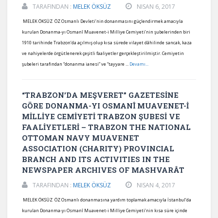
TARAFINDAN :
MELEK ÖKSÜZ
NISAN 6, 2017
MELEK ÖKSÜZ ÖZ Osmanlı Devleti’nin donanmasını güçlendirmek amacıyla
kurulan Donanma-yı Osmanî Muavenet-i Milliye Cemiyeti’nin şubelerinden biri
1910 tarihinde Trabzon’da açılmış olup kısa sürede vilayet dâhilinde sancak, kaza
ve nahiyelerde örgütlenerek çeşitli faaliyetler gerçekleştirilmiştir. Cemiyetin
şubeleri tarafından “donanma ianesi” ve “tayyare ...
Devamı...
“TRABZON’DA MEŞVERET” GAZETESİNE
GÖRE DONANMA-YI OSMANÎ MUAVENET-İ
MİLLİYE CEMİYETİ TRABZON ŞUBESİ VE
FAALİYETLERİ – TRABZON THE NATIONAL
OTTOMAN NAVY MUAVENET
ASSOCIATION (CHARITY) PROVINCIAL
BRANCH AND ITS ACTIVITIES IN THE
NEWSPAPER ARCHIVES OF MASHVARÂT
TARAFINDAN :
MELEK ÖKSÜZ
NISAN 4, 2017
MELEK ÖKSÜZ ÖZ Osmanlı donanmasına yardım toplamak amacıyla İstanbul’da
kurulan Donanma-yı Osmanî Muavenet-i Milliye Cemiyeti’nin kısa süre içinde