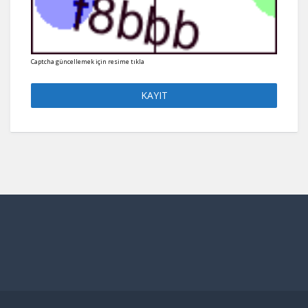
Captcha güncellemek için resime tıkla