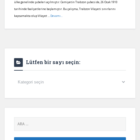
ülke genelinde şubeleri açılmıştır. Cemiyetin Trabzon şubesi de, 26 Ocak 1910
tarihinde faaliyetlerine başlamıştır. Bu çalışma, Trabzon Vilayeti sınırlarını
kapsamakta olup Vilayet ...
Devamı...
Lütfen bir sayı seçin:
Lütfen
bir
sayı
seçin: