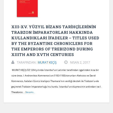
XIII-XV. YÜZYIL BİZANS TARİHÇİLERİNİN
TRABZON İMPARATORLARI HAKKINDA
KULLANDIKLARI İFADELER – TITLES USED
BY THE BYZANTINE CHRONICLERS FOR
THE EMPERORS OF TREBIZOND DURING
XIIITH AND XVTH CENTURIES
TARAFINDAN :
MURAT KEÇİŞ
NISAN 2, 2017
MURAT KEÇİŞ ÖZ 1204 yılında İstanbul’un Latinler tarafından işgalinden kısa bir
süre önce, I. Andronikos Komnenos’un (1183-1185) torunları Aleksios ve David
Komnenos, halaları Gürcü kraliçesi Thamara’nın verdiği destek ile Trabzon’u ele
geçirerek Trabzon İmparatorluğu’nu kurdu. İstanbul’un düşmesinin ardından ise I.
Theodoros ...
Devamı...