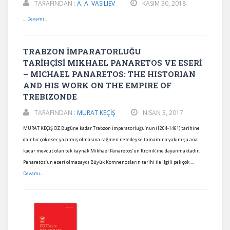
TARAFINDAN :
A. A. VASILIEV
KASIM 30, 2018
...
Devamı...
TRABZON İMPARATORLUĞU
TARİHÇİSİ MIKHAEL PANARETOS VE ESERİ
– MICHAEL PANARETOS: THE HISTORIAN
AND HIS WORK ON THE EMPIRE OF
TREBIZONDE
TARAFINDAN :
MURAT KEÇİŞ
NISAN 3, 2017
MURAT KEÇİŞ ÖZ Bugüne kadar Trabzon İmparatorluğu’nun (1204-1461) tarihine
dair bir çok eser yazılmış olmasına rağmen neredeyse tamamına yakını şu ana
kadar mevcut olan tek kaynak Mikhael Panaretos’un Kronik’ine dayanmaktadır.
Panaretos’un eseri olmasaydı Büyük Komnenosların tarihi ile ilgili pek çok ...
Devamı...