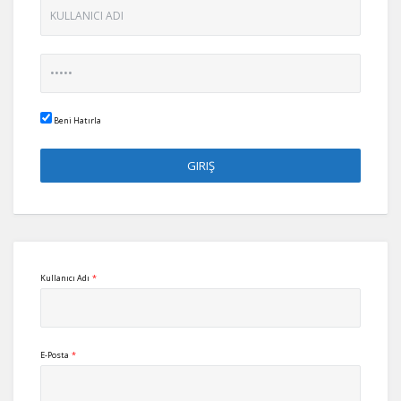
Beni Hatırla
Kullanıcı Adı
*
E-Posta
*