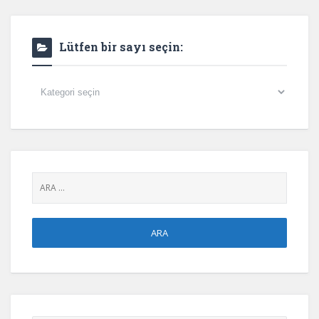
Lütfen bir sayı seçin:
Lütfen
bir
sayı
seçin: