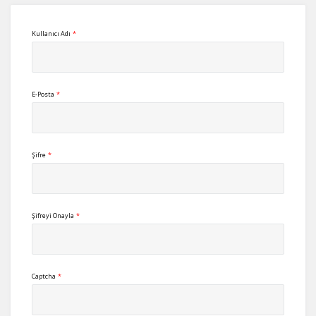
Kullanıcı Adı
*
E-Posta
*
Şifre
*
Şifreyi Onayla
*
Captcha
*