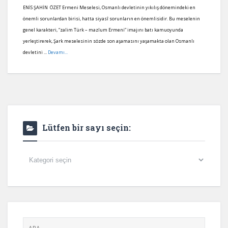
ENİS ŞAHİN ÖZET Ermeni Meselesi, Osmanlı devletinin yıkılış dönemindeki en
önemli sorunlardan birisi, hatta siyasî sorunların en önemlisidir. Bu meselenin
genel karakteri, “zalim Türk – mazlum Ermeni” imajını batı kamuoyunda
yerleştirerek, Şark meselesinin sözde son aşamasını yaşamakta olan Osmanlı
devletini ...
Devamı...
Lütfen bir sayı seçin:
Lütfen
bir
sayı
seçin: