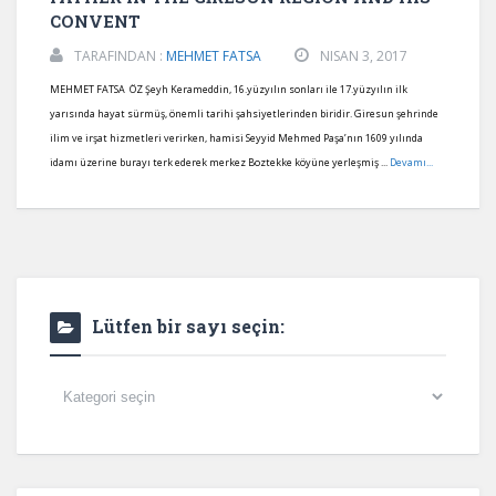
CONVENT
TARAFINDAN :
MEHMET FATSA
NISAN 3, 2017
MEHMET FATSA ÖZ Şeyh Kerameddin, 16.yüzyılın sonları ile 17.yüzyılın ilk
yarısında hayat sürmüş, önemli tarihi şahsiyetlerinden biridir. Giresun şehrinde
ilim ve irşat hizmetleri verirken, hamisi Seyyid Mehmed Paşa’nın 1609 yılında
idamı üzerine burayı terk ederek merkez Boztekke köyüne yerleşmiş ...
Devamı...
Lütfen bir sayı seçin:
Lütfen
bir
sayı
seçin: