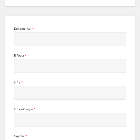
Kullanıcı Adı
*
E-Posta
*
Şifre
*
Şifreyi Onayla
*
Captcha
*