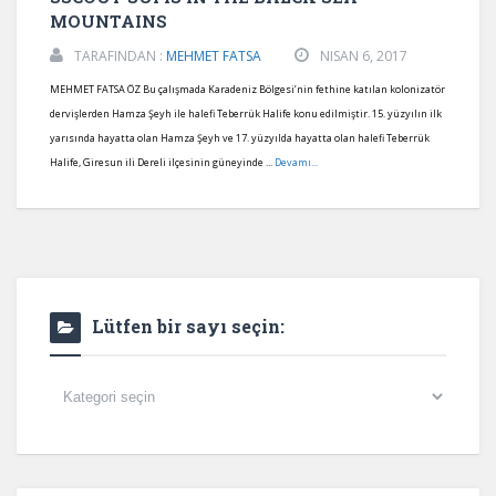
MOUNTAINS
TARAFINDAN :
MEHMET FATSA
NISAN 6, 2017
MEHMET FATSA ÖZ Bu çalışmada Karadeniz Bölgesi’nin fethine katılan kolonizatör
dervişlerden Hamza Şeyh ile halefi Teberrük Halife konu edilmiştir. 15. yüzyılın ilk
yarısında hayatta olan Hamza Şeyh ve 17. yüzyılda hayatta olan halefi Teberrük
Halife, Giresun ili Dereli ilçesinin güneyinde ...
Devamı...
Lütfen bir sayı seçin:
Lütfen
bir
sayı
seçin: