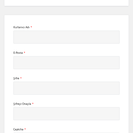
Kullanıcı Adı
*
E-Posta
*
Şifre
*
Şifreyi Onayla
*
Captcha
*