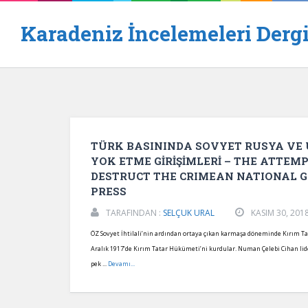
Karadeniz İncelemeleri Dergi
TÜRK BASININDA SOVYET RUSYA VE 
YOK ETME GİRİŞİMLERİ – THE ATTEM
DESTRUCT THE CRIMEAN NATIONAL G
PRESS
TARAFINDAN :
SELÇUK URAL
KASIM 30, 201
ÖZ Sovyet İhtilali’nin ardından ortaya çıkan karmaşa döneminde Kırım Tat
Aralık 1917’de Kırım Tatar Hükümeti’ni kurdular. Numan Çelebi Cihan lide
pek ...
Devamı...