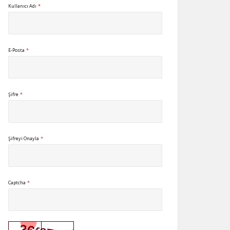
Kullanıcı Adı
*
E-Posta
*
Şifre
*
Şifreyi Onayla
*
Captcha
*