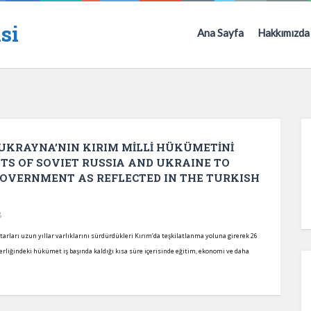
si
Ana Sayfa
Hakkımızda
UKRAYNA’NIN KIRIM MİLLİ HÜKÜMETİNİ
PTS OF SOVIET RUSSIA AND UKRAINE TO
OVERNMENT AS REFLECTED IN THE TURKISH
8
arları uzun yıllar varlıklarını sürdürdükleri Kırım’da teşkilatlanma yoluna girerek 26
rliğindeki hükümet iş başında kaldığı kısa süre içerisinde eğitim, ekonomi ve daha