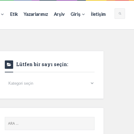
Etik
Yazarlarımız
Arşiv
Giriş
İletişim
Lütfen bir sayı seçin:
Lütfen
bir
sayı
seçin: