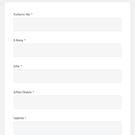
Kullanıcı Adı
*
E-Posta
*
Şifre
*
Şifreyi Onayla
*
Captcha
*