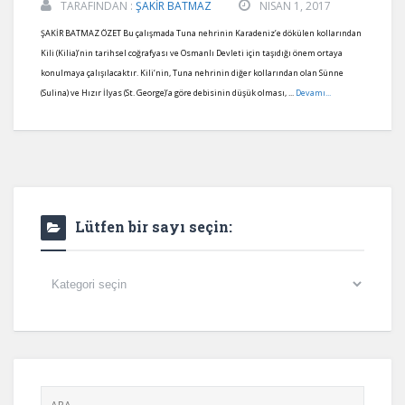
TARAFINDAN :
ŞAKİR BATMAZ
NISAN 1, 2017
ŞAKİR BATMAZ ÖZET Bu çalışmada Tuna nehrinin Karadeniz’e dökülen kollarından
Kili (Kilia)’nin tarihsel coğrafyası ve Osmanlı Devleti için taşıdığı önem ortaya
konulmaya çalışılacaktır. Kili’nin, Tuna nehrinin diğer kollarından olan Sünne
(Sulina) ve Hızır İlyas (St. George)’a göre debisinin düşük olması, ...
Devamı...
Lütfen bir sayı seçin:
Lütfen
bir
sayı
seçin: