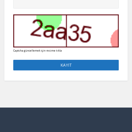
Captcha güncellemek için resime tıkla