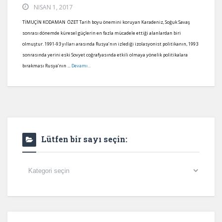
NISAN 1, 2017
TİMUÇİN KODAMAN ÖZET Tarih boyu önemini koruyan Karadeniz, Soğuk Savaş
sonrası dönemde küresel güçlerin en fazla mücadele ettiği alanlardan biri
olmuştur. 1991-93 yılları arasında Rusya’nın izlediği izolasyonist politikanın, 1993
sonrasında yerini eski Sovyet coğrafyasında etkili olmaya yönelik politikalara
bırakması Rusya’nın ...
Devamı...
Lütfen bir sayı seçin:
Lütfen
bir
sayı
seçin: