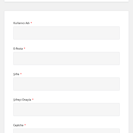
Kullanıcı Adı
*
E-Posta
*
Şifre
*
Şifreyi Onayla
*
Captcha
*