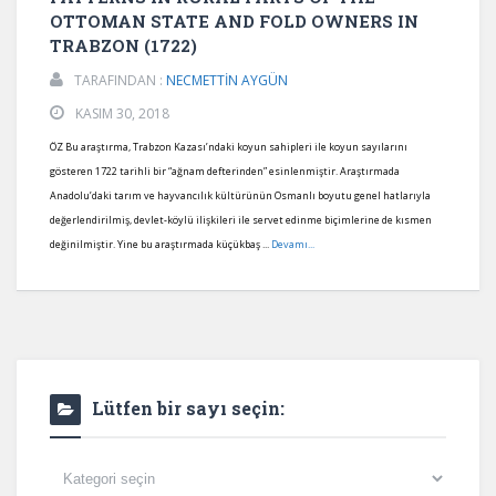
OTTOMAN STATE AND FOLD OWNERS IN
TRABZON (1722)
TARAFINDAN :
NECMETTİN AYGÜN
KASIM 30, 2018
ÖZ Bu araştırma, Trabzon Kazası’ndaki koyun sahipleri ile koyun sayılarını
gösteren 1722 tarihli bir “ağnam defterinden” esinlenmiştir. Araştırmada
Anadolu’daki tarım ve hayvancılık kültürünün Osmanlı boyutu genel hatlarıyla
değerlendirilmiş, devlet-köylü ilişkileri ile servet edinme biçimlerine de kısmen
değinilmiştir. Yine bu araştırmada küçükbaş ...
Devamı...
Lütfen bir sayı seçin:
Lütfen
bir