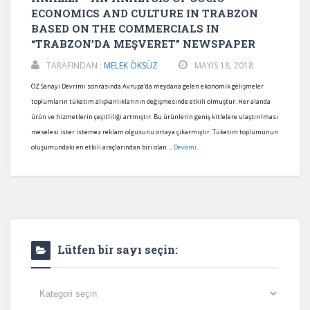
ECONOMICS AND CULTURE IN TRABZON
BASED ON THE COMMERCIALS IN
“TRABZON’DA MEŞVERET” NEWSPAPER
TARAFINDAN :
MELEK ÖKSÜZ
MAYIS 18, 2018
ÖZ Sanayi Devrimi sonrasında Avrupa’da meydana gelen ekonomik gelişmeler
toplumların tüketim alışkanlıklarının değişmesinde etkili olmuştur. Her alanda
ürün ve hizmetlerin çeşitliliği artmıştır. Bu ürünlerin geniş kitlelere ulaştırılması
meselesi ister istemez reklam olgusunu ortaya çıkarmıştır. Tüketim toplumunun
oluşumundaki en etkili araçlarından biri olan ...
Devamı...
Lütfen bir sayı seçin:
Lütfen
bir