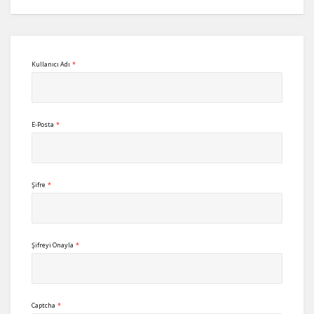
Kullanıcı Adı
*
E-Posta
*
Şifre
*
Şifreyi Onayla
*
Captcha
*