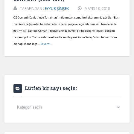
TARAFINDAN :
EYYUB ŞİMŞEK
MAYIS 18, 2018
ÖZ Osmanlı Devleti’nde Tanzimat’ın ilanından sonra hukuk alanında görülen Batı
merkezli değişimler hapishanelerin de bu çerçevede yenilenmesini beraberinde
getirmişti. Böylece Osmanlı topraklarında büyük bir hapishane inşaatı dönemi
başlamış oldu. Trabzon’da da erken dönemde yani Kırım Savaşı’ndan hemen önce
bir hapishane inşa ...
Devamı...
Lütfen bir sayı seçin:
Lütfen
bir
sayı
seçin: