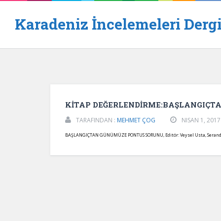
Karadeniz İncelemeleri Dergi
KİTAP DEĞERLENDİRME:BAŞLANGIÇ
TARAFINDAN :
MEHMET ÇOG
NISAN 1, 2017
BAŞLANGIÇTAN GÜNÜMÜZE PONTUS SORUNU, Editör: Veysel Usta, Serander Y