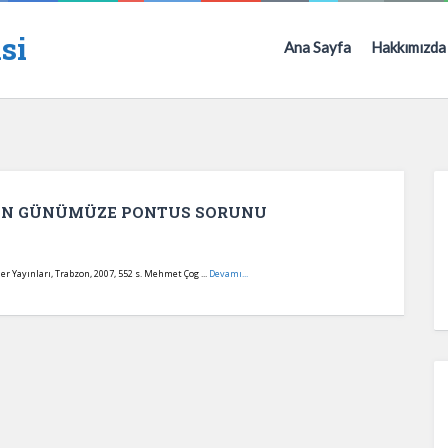
si
Ana Sayfa
Hakkımızda
TAN GÜNÜMÜZE PONTUS SORUNU
ayınları, Trabzon, 2007, 552 s. Mehmet Çog ...
Devamı...