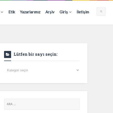
Etik
Yazarlarımız
Arşiv
Giriş
İletişim
Lütfen bir sayı seçin:
Lütfen
bir
sayı
seçin: