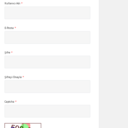
Kullanıcı Adı
*
E-Posta
*
Şifre
*
Şifreyi Onayla
*
Captcha
*