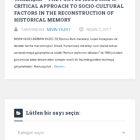
CRITICAL APPROACH TO SOCIO-CULTURAL
FACTORS IN THE RECONSTRUCTION OF
HISTORICAL MEMORY
TARAFINDAN :
NEVİN YAZICI
NISAN 3, 2017
NEVİN YAZICI-NERMİN YAZICI ÖZ Pontus-Rum meselesi, Lozan Anlaşması ile
beraber tarihe mal olmuştur. Ancak, Yunanistan meseleyi suni olarak tekrar
canlandırmaya çalışmakta ve sözde “Pontus soykırımı iddiaları” ile 1985 yılından
günümüze kadar devam eden süreçte ısrarlı bir biçimde gündem bulmaya
çalışmaktadır. Pontusçuluk ...
Devamı...
Lütfen bir sayı seçin:
Lütfen
bir