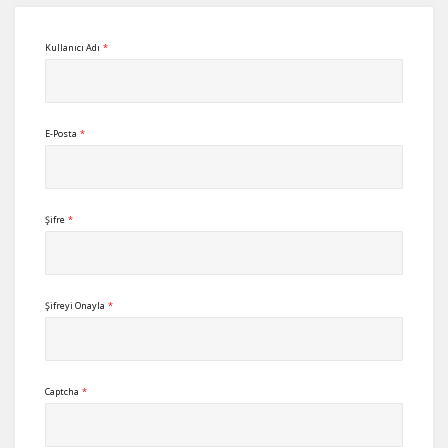
Kullanıcı Adı
*
E-Posta
*
Şifre
*
Şifreyi Onayla
*
Captcha
*