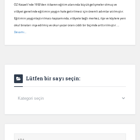
ÖZ Kocaeli’nde 1950’den itibaren eğitim alanında büyük gelişmeler olmuş ve
vilâyet genelinde eğitimin yaygın hale getirilmesi için önemli adımlar atılmıştır.
Eğitimin yaygınlaştırılması kapsamında, vilâyete bağlı merkez, ilçe ve köylere yeni
okul binaları inşa edilmiş ve okur-yazar oranı ciddi bir biçimde arttırılmıştır. ...
Devamı...
Lütfen bir sayı seçin:
Lütfen
bir
sayı
seçin: