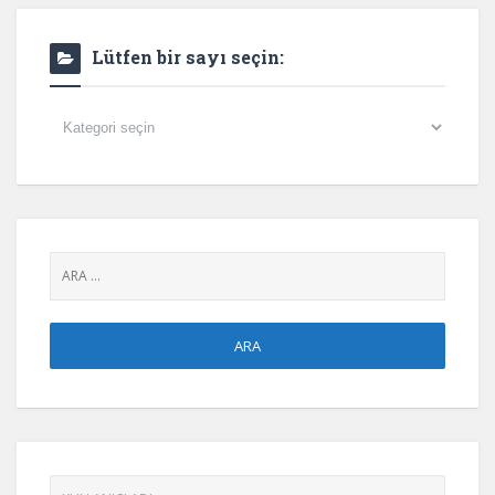
Lütfen bir sayı seçin:
Lütfen
bir
sayı
seçin: