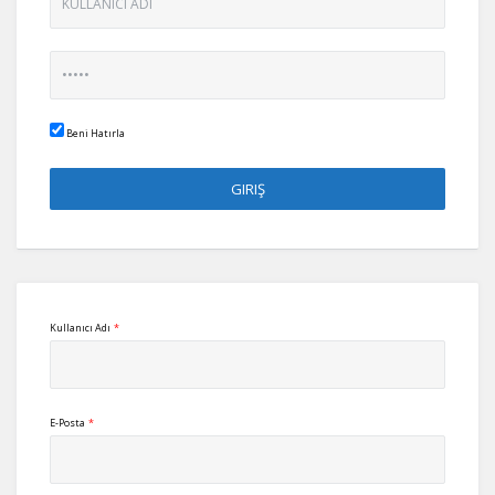
Beni Hatırla
Kullanıcı Adı
*
E-Posta
*