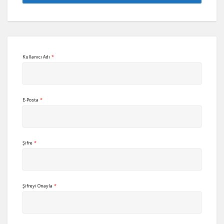
Kullanıcı Adı
*
E-Posta
*
Şifre
*
Şifreyi Onayla
*