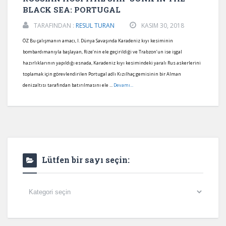
BLACK SEA: PORTUGAL
TARAFINDAN :
RESUL TURAN
KASIM 30, 2018
ÖZ Bu çalışmanın amacı, I. Dünya Savaşında Karadeniz kıyı kesiminin
bombardımanıyla başlayan, Rize’nin ele geçirildiği ve Trabzon’un ise işgal
hazırlıklarının yapıldığı esnada, Karadeniz kıyı kesimindeki yaralı Rus askerlerini
toplamak için görevlendirilen Portugal adlı Kızılhaç gemisinin bir Alman
denizaltısı tarafından batırılmasını ele ...
Devamı...
Lütfen bir sayı seçin:
Lütfen
bir
sayı
seçin: