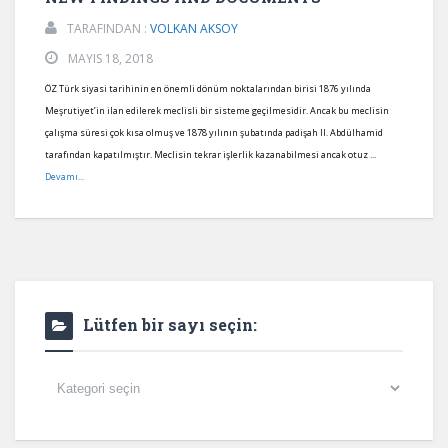
TARAFINDAN :
VOLKAN AKSOY
MAYIS 18, 2018
ÖZ Türk siyasi tarihinin en önemli dönüm noktalarından birisi 1876 yılında
Meşrutiyet’in ilan edilerek meclisli bir sisteme geçilmesidir. Ancak bu meclisin
çalışma süresi çok kısa olmuş ve 1878 yılının şubatında padişah II. Abdülhamid
tarafından kapatılmıştır. Meclisin tekrar işlerlik kazanabilmesi ancak otuz ...
Devamı...
Lütfen bir sayı seçin:
Lütfen
bir
sayı
seçin: