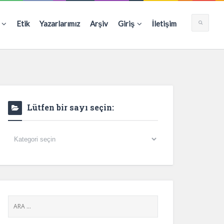
Etik
Yazarlarımız
Arşiv
Giriş
İletişim
Lütfen bir sayı seçin:
Lütfen
bir
sayı
seçin: