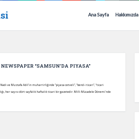
si
Ana Sayfa
Hakkımızda
E NEWSPAPER “SAMSUN’DA PIYASA”
i ve Mustafa Adil’in muharrirliğinde “piyasa cetveli”, “bend-i ticari”, “ticari
ığı, her sayısı dört sayfalık haftalık ticari bir gazetedir. Milli Mücadele Dönemi’nde