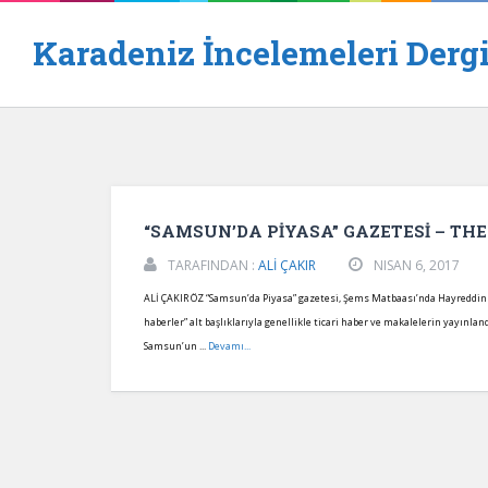
Karadeniz İncelemeleri Dergi
“SAMSUN’DA PİYASA” GAZETESİ – TH
TARAFINDAN :
ALİ ÇAKIR
NISAN 6, 2017
ALİ ÇAKIR ÖZ “Samsun’da Piyasa” gazetesi, Şems Matbaası’nda Hayreddin Nad
haberler” alt başlıklarıyla genellikle ticari haber ve makalelerin yayınland
Samsun’un ...
Devamı...