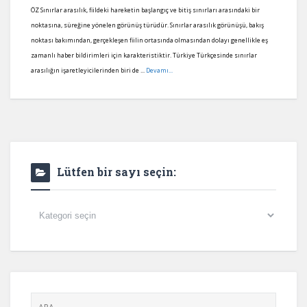
ÖZ Sınırlar arasılık, fiildeki hareketin başlangıç ve bitiş sınırları arasındaki bir
noktasına, süreğine yönelen görünüş türüdür. Sınırlar arasılık görünüşü, bakış
noktası bakımından, gerçekleşen fiilin ortasında olmasından dolayı genellikle eş
zamanlı haber bildirimleri için karakteristiktir. Türkiye Türkçesinde sınırlar
arasılığın işaretleyicilerinden biri de ...
Devamı...
Lütfen bir sayı seçin:
Lütfen
bir
sayı
seçin: