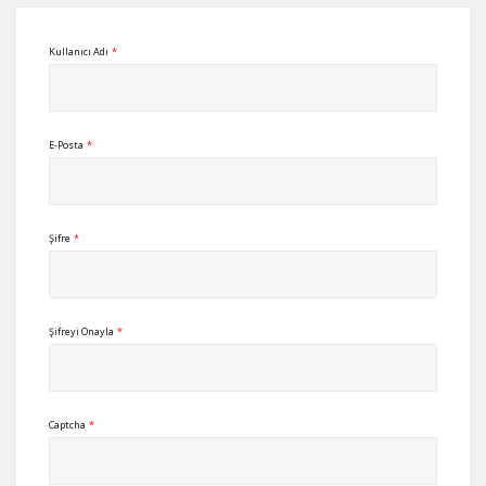
Kullanıcı Adı
*
E-Posta
*
Şifre
*
Şifreyi Onayla
*
Captcha
*