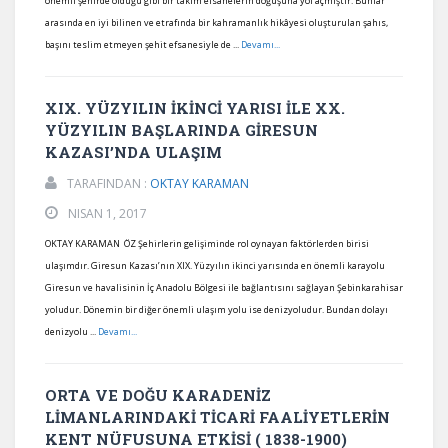
önemli şehirde olduğu gibi bir takım efsanelerin doğuşuna yol açmıştır. Bunlar
arasında en iyi bilinen ve etrafında bir kahramanlık hikâyesi oluşturulan şahıs,
başını teslim etmeyen şehit efsanesiyle de ...
Devamı...
XIX. YÜZYILIN İKİNCİ YARISI İLE XX.
YÜZYILIN BAŞLARINDA GİRESUN
KAZASI’NDA ULAŞIM
TARAFINDAN :
OKTAY KARAMAN
NISAN 1, 2017
OKTAY KARAMAN ÖZ Şehirlerin gelişiminde rol oynayan faktörlerden birisi
ulaşımdır. Giresun Kazası’nın XIX. Yüzyılın ikinci yarısında en önemli karayolu
Giresun ve havalisinin İç Anadolu Bölgesi ile bağlantısını sağlayan Şebinkarahisar
yoludur. Dönemin bir diğer önemli ulaşım yolu ise denizyoludur. Bundan dolayı
denizyolu ...
Devamı...
ORTA VE DOĞU KARADENİZ
LİMANLARINDAKİ TİCARİ FAALİYETLERİN
KENT NÜFUSUNA ETKİSİ ( 1838-1900)