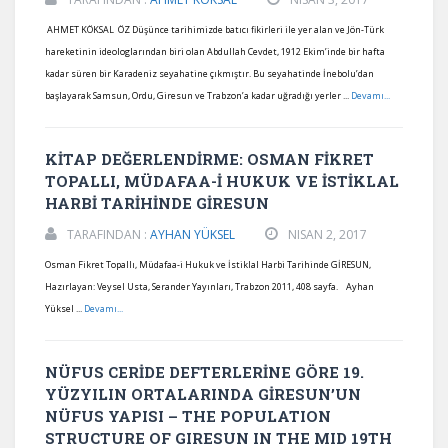
AHMET KÖKSAL ÖZ Düşünce tarihimizde batıcı fikirleri ile yer alan ve Jön-Türk
hareketinin ideologlarından biri olan Abdullah Cevdet, 1912 Ekim’inde bir hafta
kadar süren bir Karadeniz seyahatine çıkmıştır. Bu seyahatinde İnebolu’dan
başlayarak Samsun, Ordu, Giresun ve Trabzon’a kadar uğradığı yerler ...
Devamı...
KİTAP DEĞERLENDİRME: OSMAN FİKRET
TOPALLI, MÜDAFAA-İ HUKUK VE İSTİKLAL
HARBİ TARİHİNDE GİRESUN
TARAFINDAN :
AYHAN YÜKSEL
NISAN 2, 2017
Osman Fikret Topallı, Müdafaa-i Hukuk ve İstiklal Harbi Tarihinde GİRESUN,
Hazırlayan: Veysel Usta, Serander Yayınları, Trabzon 2011, 408 sayfa. Ayhan
Yüksel ...
Devamı...
NÜFUS CERİDE DEFTERLERİNE GÖRE 19.
YÜZYILIN ORTALARINDA GİRESUN’UN
NÜFUS YAPISI – THE POPULATION
STRUCTURE OF GIRESUN IN THE MID 19TH