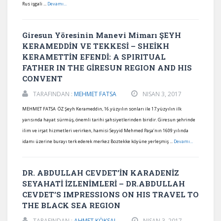
Rus işgali ...
Devamı...
Giresun Yöresinin Manevi Mimarı ŞEYH
KERAMEDDİN VE TEKKESİ – SHEİKH
KERAMETTİN EFENDİ: A SPIRITUAL
FATHER IN THE GİRESUN REGION AND HIS
CONVENT
TARAFINDAN :
MEHMET FATSA
NISAN 3, 2017
MEHMET FATSA ÖZ Şeyh Kerameddin, 16.yüzyılın sonları ile 17.yüzyılın ilk
yarısında hayat sürmüş, önemli tarihi şahsiyetlerinden biridir. Giresun şehrinde
ilim ve irşat hizmetleri verirken, hamisi Seyyid Mehmed Paşa’nın 1609 yılında
idamı üzerine burayı terk ederek merkez Boztekke köyüne yerleşmiş ...
Devamı...
DR. ABDULLAH CEVDET’İN KARADENİZ
SEYAHATİ İZLENİMLERİ – DR.ABDULLAH
CEVDET’S IMPRESSIONS ON HIS TRAVEL TO
THE BLACK SEA REGION
TARAFINDAN :
AHMET KÖKSAL
NISAN 3, 2017