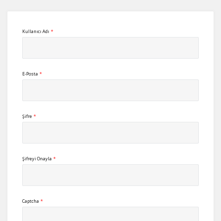
Kullanıcı Adı
*
E-Posta
*
Şifre
*
Şifreyi Onayla
*
Captcha
*