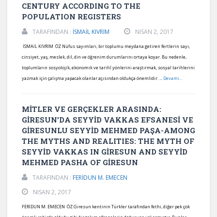
CENTURY ACCORDING TO THE
POPULATION REGISTERS
TARAFINDAN :
İSMAİL KIVRIM
NISAN 2, 2017
İSMAİL KIVRIM ÖZ Nüfus sayımları, bir toplumu meydana getiren fertlerin sayı,
cinsiyet, yaş, meslek, dil, din ve öğrenim durumlarını ortaya koyar. Bu nedenle,
toplumların sosyolojik, ekonomik ve tarihî yönlerini araştırmak, sosyal tarihlerini
yazmak için çalışma yapacak olanlar açısından oldukça önemlidir. ...
Devamı...
MİTLER VE GERÇEKLER ARASINDA:
GİRESUN’DA SEYYİD VAKKAS EFSANESİ VE
GİRESUNLU SEYYİD MEHMED PAŞA-AMONG
THE MYTHS AND REALITIES: THE MYTH OF
SEYYİD VAKKAS IN GİRESUN AND SEYYİD
MEHMED PASHA OF GİRESUN
TARAFINDAN :
FERİDUN M. EMECEN
NISAN 2, 2017
FERİDUN M. EMECEN ÖZ Giresun kentinin Türkler tarafından fethi, diğer pek çok