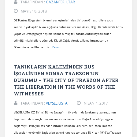
TARAFINDAN :
GAZANFER İLTAR
MAYIS 18, 2018
ÖZ Pontus Bölgesinin önemli yerleşimlerinden biri olan Giresun/Kerasous
kentinin yaklaşık 1.6 km. açığında bulunan Giresun Adası, Doğu Karadeniz’de Antik
Çağda ve Ortaçağda yerleşime sahne olmuş tek adadır. Antik kaynaklardan
edindiğimiz bilgilere göre, ada Klasik Çağda Aretias, Roma İmparatorluk
Döneminde ise Khalkeritis ...
Devamı...
TANIKLARIN KALEMİNDEN RUS
İŞGALİNDEN SONRA TRABZON’UN
DURUMU – THE CITY OF TRABZON AFTER
THE LIBERATION IN THE WORDS OF THE
WITNESSES
TARAFINDAN :
VEYSEL USTA
NISAN 4, 2017
VEYSEL USTA ÖZ Birinci Dünya Savaşı’nın ilk aylarında Sarıkamış taarruzunun
başarısızlıkla sonuçlanmasından sonra Rus ordusu Doğu Anadolu’yu işgale
başlamıştı. 1916 yılı başından itibaren karadan Erzurum, denizden Trabzon
vilayetlerine yönelik başlatılan askeri harekat sonunda 18 Nisan 1916’da Trabzon