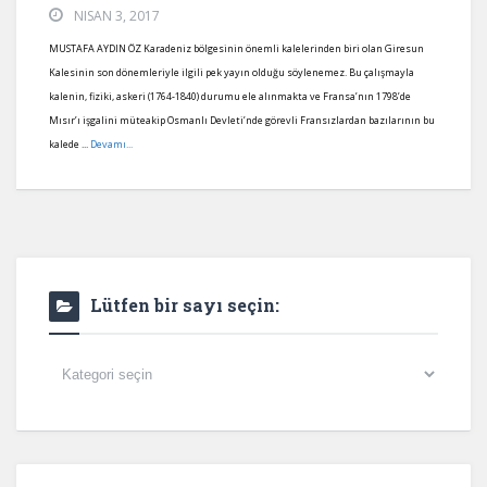
NISAN 3, 2017
MUSTAFA AYDIN ÖZ Karadeniz bölgesinin önemli kalelerinden biri olan Giresun
Kalesinin son dönemleriyle ilgili pek yayın olduğu söylenemez. Bu çalışmayla
kalenin, fiziki, askeri (1764-1840) durumu ele alınmakta ve Fransa’nın 1798’de
Mısır’ı işgalini müteakip Osmanlı Devleti’nde görevli Fransızlardan bazılarının bu
kalede ...
Devamı...
Lütfen bir sayı seçin:
Lütfen
bir
sayı
seçin: