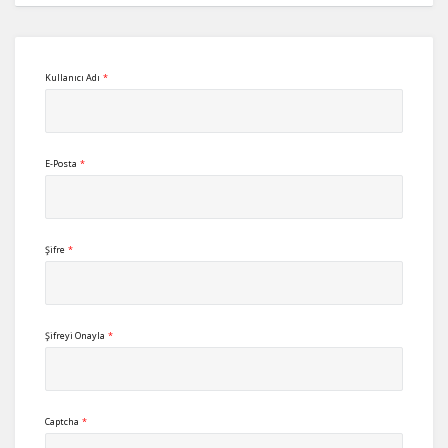
Kullanıcı Adı
*
E-Posta
*
Şifre
*
Şifreyi Onayla
*
Captcha
*