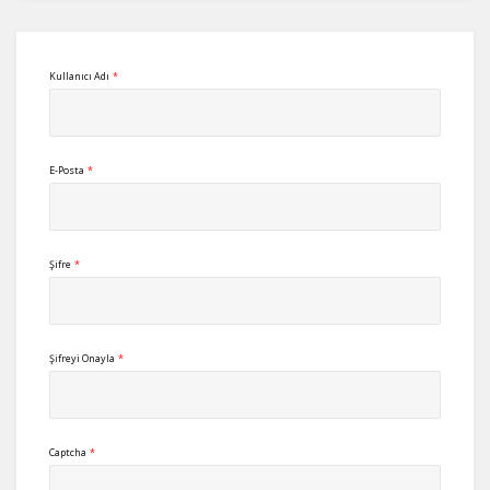
Kullanıcı Adı
*
E-Posta
*
Şifre
*
Şifreyi Onayla
*
Captcha
*