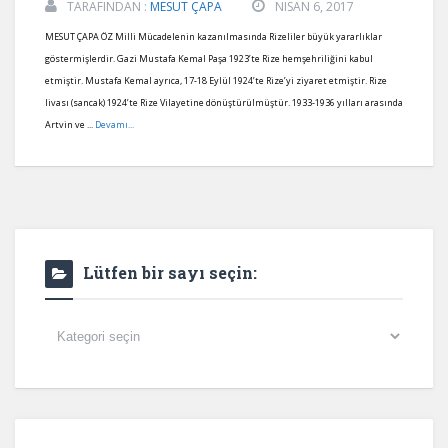
TARAFINDAN :
MESUT ÇAPA
NISAN 6, 2017
MESUT ÇAPA ÖZ Milli Mücadelenin kazanılmasında Rizeliler büyük yararlıklar
göstermişlerdir. Gazi Mustafa Kemal Paşa 1923’te Rize hemşehriliğini kabul
etmiştir. Mustafa Kemal ayrıca, 17-18 Eylül 1924’te Rize’yi ziyaret etmiştir. Rize
livası (sancak) 1924’te Rize Vilayetine dönüştürülmüştür. 1933-1936 yılları arasında
Artvin ve ...
Devamı...
Lütfen bir sayı seçin:
Lütfen
bir
sayı
seçin: