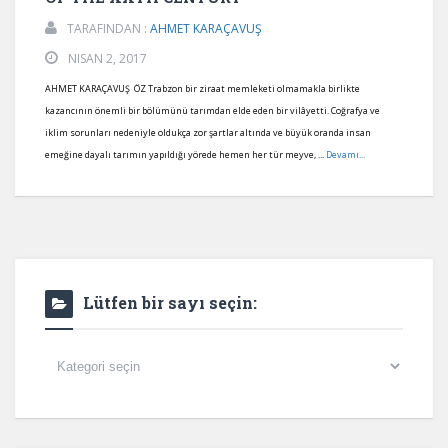
TARAFINDAN :
AHMET KARAÇAVUŞ
NISAN 2, 2017
AHMET KARAÇAVUŞ ÖZ Trabzon bir ziraat memleketi olmamakla birlikte
kazancının önemli bir bölümünü tarımdan elde eden bir vilâyetti. Coğrafya ve
iklim sorunları nedeniyle oldukça zor şartlar altında ve büyük oranda insan
emeğine dayalı tarımın yapıldığı yörede hemen her tür meyve, ...
Devamı...
Lütfen bir sayı seçin:
Lütfen
bir
sayı
seçin: