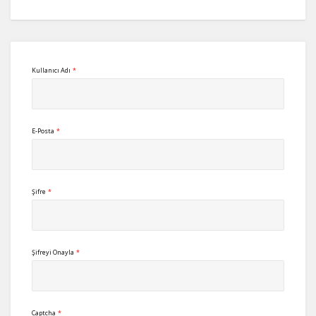
Kullanıcı Adı
*
E-Posta
*
Şifre
*
Şifreyi Onayla
*
Captcha
*