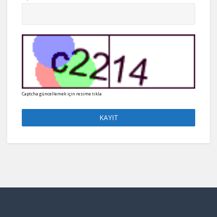
Captcha güncellemek için resime tıkla