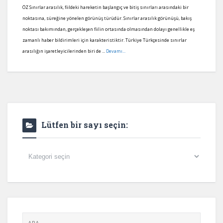
ÖZ Sınırlar arasılık, fiildeki hareketin başlangıç ve bitiş sınırları arasındaki bir
noktasına, süreğine yönelen görünüş türüdür. Sınırlar arasılık görünüşü, bakış
noktası bakımından, gerçekleşen fiilin ortasında olmasından dolayı genellikle eş
zamanlı haber bildirimleri için karakteristiktir. Türkiye Türkçesinde sınırlar
arasılığın işaretleyicilerinden biri de ...
Devamı...
Lütfen bir sayı seçin:
Lütfen
bir
sayı
seçin: