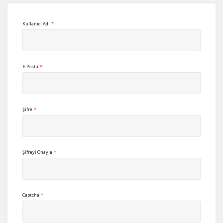
Kullanıcı Adı
*
E-Posta
*
Şifre
*
Şifreyi Onayla
*
Captcha
*