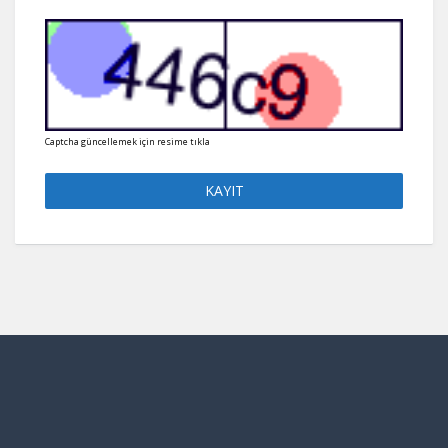
Captcha güncellemek için resime tıkla