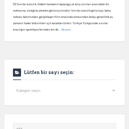
ÖZ Sınırlar arasılık, fiildeki hareketin başlangıç ve bitiş sınırları arasındaki bir
noktasına, süreğine yönelen görünüş türüdür. Sınırlar arasılık görünüşü, bakış
noktası bakımından, gerçekleşen fiilin ortasında olmasından dolayı genellikle eş
zamanlı haber bildirimleri için karakteristiktir. Türkiye Türkçesinde sınırlar
arasılığın işaretleyicilerinden biri de ...
Devamı...
Lütfen bir sayı seçin:
Lütfen
bir
sayı
seçin: