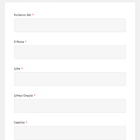
Kullanıcı Adı
*
E-Posta
*
Şifre
*
Şifreyi Onayla
*
Captcha
*