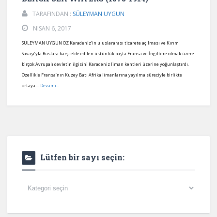
TARAFINDAN :
SÜLEYMAN UYGUN
NISAN 6, 2017
SÜLEYMAN UYGUN ÖZ Karadeniz’in uluslararası ticarete açılması ve Kırım
Savaşı’yla Ruslara karşı elde edilen üstünlük başta Fransa ve İngiltere olmak üzere
birçok Avrupalı devletin ilgisini Karadeniz liman kentleri üzerine yoğunlaştırdı.
Özellikle Fransa’nın Kuzey Batı Afrika limanlarına yayılma süreciyle birlikte
ortaya ...
Devamı...
Lütfen bir sayı seçin:
Lütfen
bir
sayı
seçin: