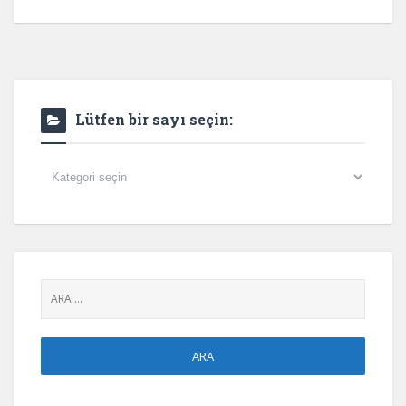
Lütfen bir sayı seçin:
Lütfen
bir
sayı
seçin: