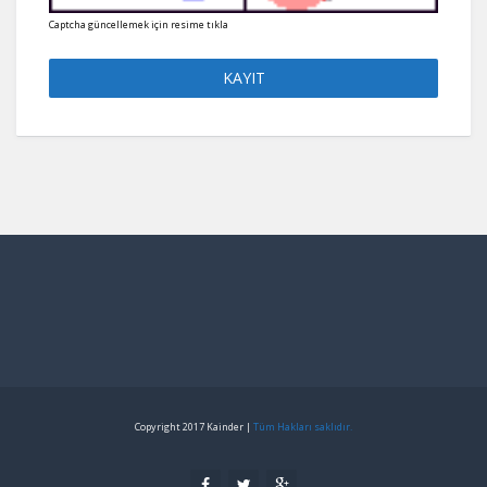
Captcha güncellemek için resime tıkla
Copyright 2017 Kainder |
Tüm Hakları saklıdır.