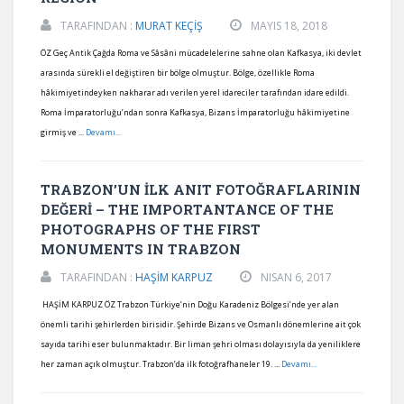
TARAFINDAN :
MURAT KEÇİŞ
MAYIS 18, 2018
ÖZ Geç Antik Çağda Roma ve Sâsâni mücadelelerine sahne olan Kafkasya, iki devlet
arasında sürekli el değiştiren bir bölge olmuştur. Bölge, özellikle Roma
hâkimiyetindeyken nakharar adı verilen yerel idareciler tarafından idare edildi.
Roma İmparatorluğu’ndan sonra Kafkasya, Bizans İmparatorluğu hâkimiyetine
girmiş ve ...
Devamı...
TRABZON’UN İLK ANIT FOTOĞRAFLARININ
DEĞERİ – THE IMPORTANTANCE OF THE
PHOTOGRAPHS OF THE FIRST
MONUMENTS IN TRABZON
TARAFINDAN :
HAŞİM KARPUZ
NISAN 6, 2017
HAŞİM KARPUZ ÖZ Trabzon Türkiye’nin Doğu Karadeniz Bölgesi’nde yer alan
önemli tarihi şehirlerden birisidir. Şehirde Bizans ve Osmanlı dönemlerine ait çok
sayıda tarihi eser bulunmaktadır. Bir liman şehri olması dolayısıyla da yeniliklere
her zaman açık olmuştur. Trabzon’da ilk fotoğrafhaneler 19. ...
Devamı...