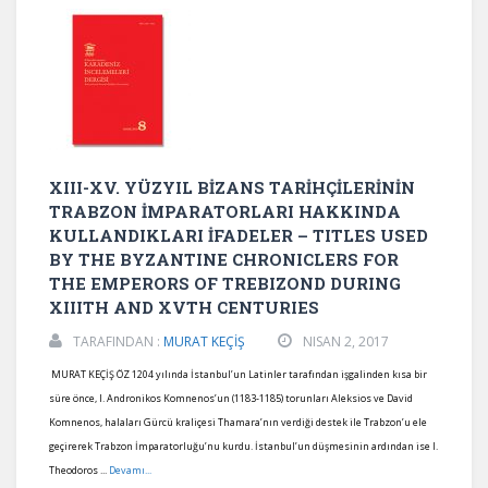
XIII-XV. YÜZYIL BİZANS TARİHÇİLERİNİN
TRABZON İMPARATORLARI HAKKINDA
KULLANDIKLARI İFADELER – TITLES USED
BY THE BYZANTINE CHRONICLERS FOR
THE EMPERORS OF TREBIZOND DURING
XIIITH AND XVTH CENTURIES
TARAFINDAN :
MURAT KEÇİŞ
NISAN 2, 2017
MURAT KEÇİŞ ÖZ 1204 yılında İstanbul’un Latinler tarafından işgalinden kısa bir
süre önce, I. Andronikos Komnenos’un (1183-1185) torunları Aleksios ve David
Komnenos, halaları Gürcü kraliçesi Thamara’nın verdiği destek ile Trabzon’u ele
geçirerek Trabzon İmparatorluğu’nu kurdu. İstanbul’un düşmesinin ardından ise I.
Theodoros ...
Devamı...