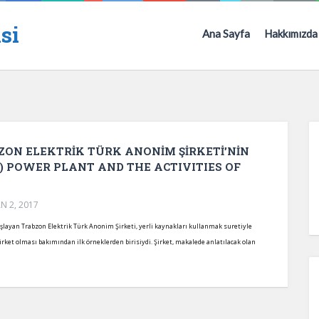
si
Ana Sayfa
Hakkımızda
BZON ELEKTRİK TÜRK ANONİM ŞİRKETİ’NİN
R) POWER PLANT AND THE ACTIVITIES OF
N 2, 2017
yan Trabzon Elektrik Türk Anonim Şirketi, yerli kaynakları kullanmak suretiyle
irket olması bakımından ilk örneklerden birisiydi. Şirket, makalede anlatılacak olan