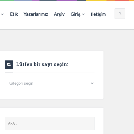
Etik
Yazarlarımız
Arşiv
Giriş
İletişim
Lütfen bir sayı seçin:
Lütfen
bir
sayı
seçin: