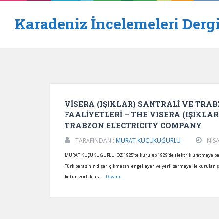
Karadeniz İncelemeleri Dergi
VİSERA (IŞIKLAR) SANTRALİ VE TRA
FAALİYETLERİ – THE VISERA (IŞIKLA
TRABZON ELECTRICITY COMPANY
TARAFINDAN :
MURAT KÜÇÜKUĞURLU
NISA
MURAT KÜÇÜKUĞURLU ÖZ 1925’te kurulup 1929’de elektrik üretmeye başla
Türk parasının dışarı çıkmasını engelleyen ve yerli sermaye ile kurulan ş
bütün zorluklara ...
Devamı...