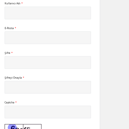
Kullanıcı Adı
*
E-Posta
*
Şifre
*
Şifreyi Onayla
*
Captcha
*