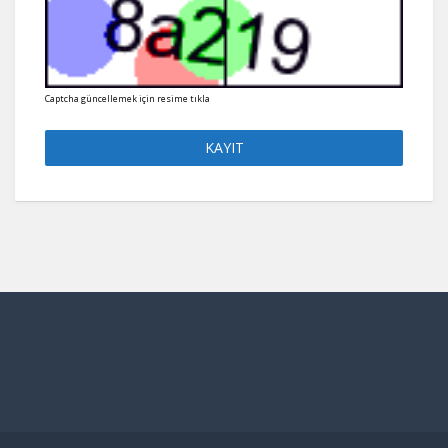
Captcha güncellemek için resime tıkla