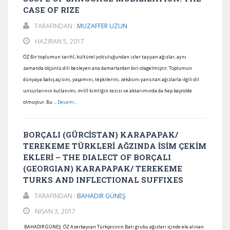
CASE OF RIZE
TARAFINDAN :
MUZAFFER UZUN
HAZIRAN 5, 2017
ÖZ Bir toplumun tarihî, kültürel yolculuğundan izler taşıyan ağızlar, aynı
zamanda ölçünlü dili besleyen ana damarlardan biri olagelmiştir. Toplumun
dünyaya bakış açısını, yaşamını, tepkilerini, zekâsını yansıtan ağızlarla ilgili dil
unsurlarının kullanımı, millî kimliğin tesisi ve aktarımında da hep başrolde
olmuştur. Bu ...
Devamı...
BORÇALI (GÜRCİSTAN) KARAPAPAK/
TEREKEME TÜRKLERİ AĞZINDA İSİM ÇEKİM
EKLERİ – THE DIALECT OF BORÇALI
(GEORGIAN) KARAPAPAK/ TEREKEME
TURKS AND INFLECTIONAL SUFFIXES
TARAFINDAN :
BAHADIR GÜNEŞ
NISAN 3, 2017
BAHADIR GÜNEŞ ÖZ Azerbaycan Türkçesinin Batı grubu ağızları içinde ele alınan