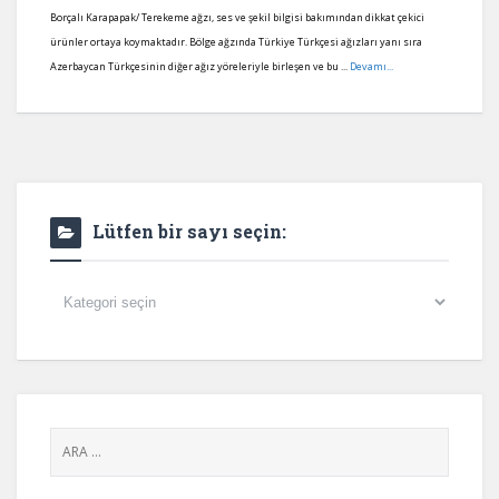
Borçalı Karapapak/ Terekeme ağzı, ses ve şekil bilgisi bakımından dikkat çekici
ürünler ortaya koymaktadır. Bölge ağzında Türkiye Türkçesi ağızları yanı sıra
Azerbaycan Türkçesinin diğer ağız yöreleriyle birleşen ve bu ...
Devamı...
Lütfen bir sayı seçin:
Lütfen
bir
sayı
seçin: