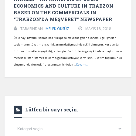
ECONOMICS AND CULTURE IN TRABZON
BASED ON THE COMMERCIALS IN
“TRABZON’DA MEŞVERET” NEWSPAPER
TARAFINDAN :
MELEK ÖKSÜZ
MAYIS 18, 2018
ÖZ Sanayi Devrimi sonrasında Avrupa’da meydana gelen ekonomik gelişmeler
toplumların tüketim alışkanlıklarının değişmesinde etkili olmuştur. Her alanda
ürün ve hizmetlerin çeşitliliği artmıştır. Bu ürünlerin geniş kitlelere ulaştırılması
meselesi ister istemez reklam olgusunu ortaya çıkarmıştır. Tüketim toplumunun
oluşumundaki en etkili araçlarından biri olan ...
Devamı...
Lütfen bir sayı seçin:
Lütfen
bir