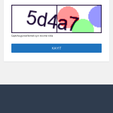
Captcha güncellemek için resime tıkla