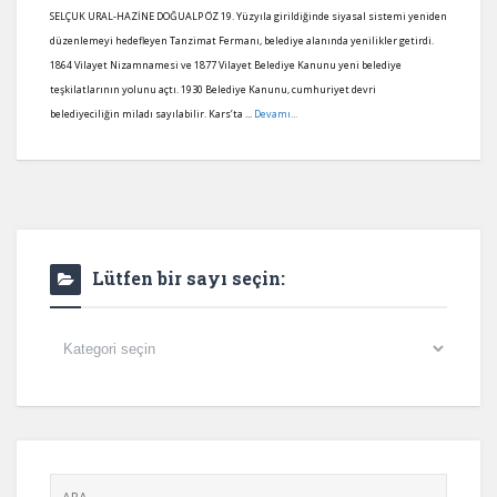
SELÇUK URAL-HAZİNE DOĞUALP ÖZ 19. Yüzyıla girildiğinde siyasal sistemi yeniden
düzenlemeyi hedefleyen Tanzimat Fermanı, belediye alanında yenilikler getirdi.
1864 Vilayet Nizamnamesi ve 1877 Vilayet Belediye Kanunu yeni belediye
teşkilatlarının yolunu açtı. 1930 Belediye Kanunu, cumhuriyet devri
belediyeciliğin miladı sayılabilir. Kars’ta ...
Devamı...
Lütfen bir sayı seçin:
Lütfen
bir
sayı
seçin: