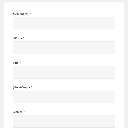
Kullanıcı Adı
*
E-Posta
*
Şifre
*
Şifreyi Onayla
*
Captcha
*