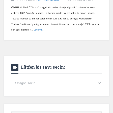
ÖZGÜR YILMAZ ÖZ Mısır’ın işgalinin neden olduğu siyasi kriz dönemini sona
erdiren 1802 Paris Antlaşması ile Karadeniz’de ticaret hakkı kazanan Fransa,
1803’te Trabzon’da bir konsolosluklar kurdu. Fakat bu süreçte Fransızların
Trabzon’un ticaretiyle ilgilenmeleri transit ticaretinin canlandığı 1830’lu yıllara
denk gelmektedir. ...
Devamı...
Lütfen bir sayı seçin:
Lütfen
bir
sayı
seçin: