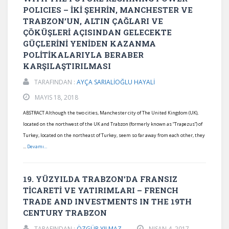
POLICIES – İKİ ŞEHRİN, MANCHESTER VE
TRABZON’UN, ALTIN ÇAĞLARI VE
ÇÖKÜŞLERİ AÇISINDAN GELECEKTE
GÜÇLERİNİ YENİDEN KAZANMA
POLİTİKALARIYLA BERABER
KARŞILAŞTIRILMASI
TARAFINDAN :
AYÇA SARIALİOĞLU HAYALİ
MAYIS 18, 2018
ABSTRACT Although the two cities, Manchester city of The United Kingdom (UK),
located on the northwest of the UK and Trabzon (formerly known as “Trapezus”) of
Turkey, located on the northeast of Turkey, seem so far away from each other, they
...
Devamı...
19. YÜZYILDA TRABZON’DA FRANSIZ
TİCARETİ VE YATIRIMLARI – FRENCH
TRADE AND INVESTMENTS IN THE 19TH
CENTURY TRABZON
TARAFINDAN :
ÖZGÜR YILMAZ
NISAN 4, 2017