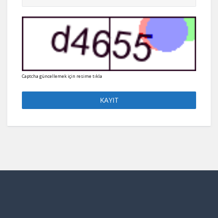
Captcha güncellemek için resime tıkla