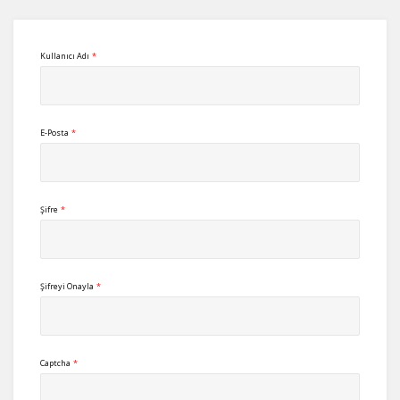
Kullanıcı Adı
*
E-Posta
*
Şifre
*
Şifreyi Onayla
*
Captcha
*