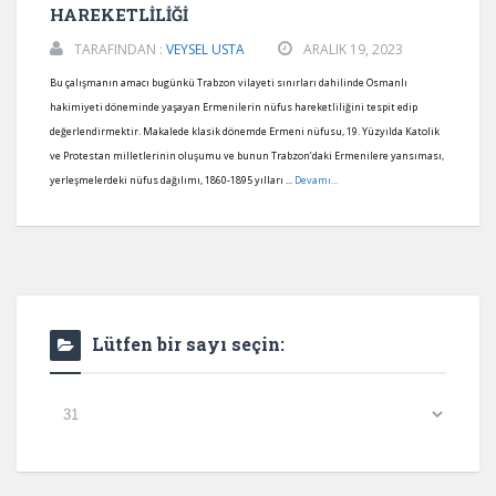
HAREKETLİLİĞİ
TARAFINDAN :
VEYSEL USTA
ARALIK 19, 2023
Bu çalışmanın amacı bugünkü Trabzon vilayeti sınırları dahilinde Osmanlı
hakimiyeti döneminde yaşayan Ermenilerin nüfus hareketliliğini tespit edip
değerlendirmektir. Makalede klasik dönemde Ermeni nüfusu, 19. Yüzyılda Katolik
ve Protestan milletlerinin oluşumu ve bunun Trabzon’daki Ermenilere yansıması,
yerleşmelerdeki nüfus dağılımı, 1860-1895 yılları ...
Devamı...
Lütfen bir sayı seçin:
Lütfen
bir
sayı
seçin: