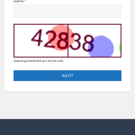
Captcha
*
Captcha güncellemek için resime tıkla