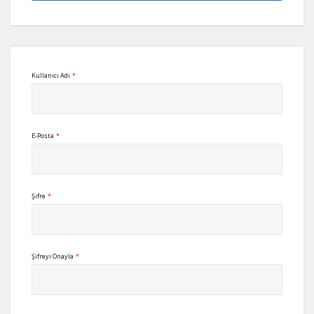
Kullanıcı Adı
*
E-Posta
*
Şifre
*
Şifreyi Onayla
*