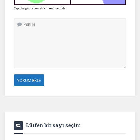
Captcha güncellemek için resime tıkla
Lütfen bir sayı seçin: