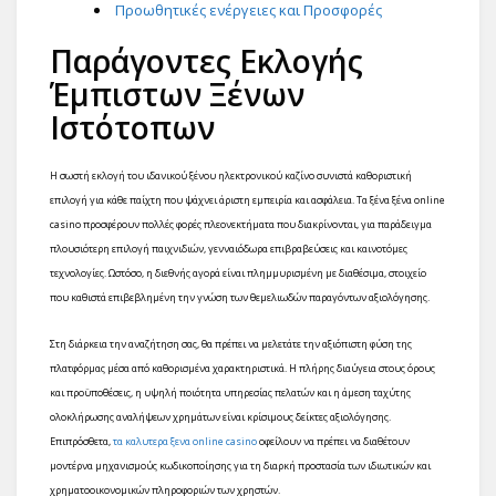
Προωθητικές ενέργειες και Προσφορές
Παράγοντες Εκλογής
Έμπιστων Ξένων
Ιστότοπων
Η σωστή εκλογή του ιδανικού ξένου ηλεκτρονικού καζίνο συνιστά καθοριστική
επιλογή για κάθε παίχτη που ψάχνει άριστη εμπειρία και ασφάλεια. Τα ξένα ξένα online
casino προσφέρουν πολλές φορές πλεονεκτήματα που διακρίνονται, για παράδειγμα
πλουσιότερη επιλογή παιχνιδιών, γενναιόδωρα επιβραβεύσεις και καινοτόμες
τεχνολογίες. Ωστόσο, η διεθνής αγορά είναι πλημμυρισμένη με διαθέσιμα, στοιχείο
που καθιστά επιβεβλημένη την γνώση των θεμελιωδών παραγόντων αξιολόγησης.
Στη διάρκεια την αναζήτηση σας, θα πρέπει να μελετάτε την αξιόπιστη φύση της
πλατφόρμας μέσα από καθορισμένα χαρακτηριστικά. Η πλήρης διαύγεια στους όρους
και προϋποθέσεις, η υψηλή ποιότητα υπηρεσίας πελατών και η άμεση ταχύτης
ολοκλήρωσης αναλήψεων χρημάτων είναι κρίσιμους δείκτες αξιολόγησης.
Επιπρόσθετα,
τα καλυτερα ξενα online casino
οφείλουν να πρέπει να διαθέτουν
μοντέρνα μηχανισμούς κωδικοποίησης για τη διαρκή προστασία των ιδιωτικών και
χρηματοοικονομικών πληροφοριών των χρηστών.