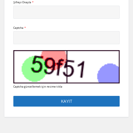
Şifreyi Onayla
*
Captcha
*
Captcha güncellemek için resime tıkla