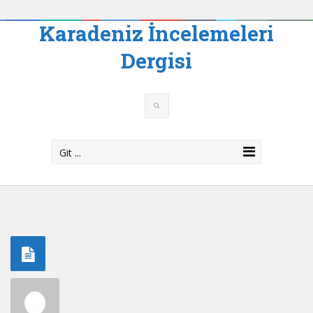
Karadeniz İncelemeleri
Dergisi
Git ...