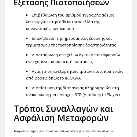
Εξέτασης Πιστοποιήσεων
Επιβεβαίωση του αριθμού εγγραφής άδειας
λειτουργίας στην official ιστοσελίδα της
κανονιστικής οργανισμού
Επαλήθευση της ημερομηνίας έκδοσης και
τερματισμού της πιστοποίησης δραστηριότητας
Διασταύρωση στοιχείων σχετικά που αφορούν
ενδεχόμενες κυρώσεις ή συστάσεις
Αναζήτηση ανεξάρτητων τρίτων πιστοποιητικών
από φορείς όπως το eCOGRA
Διαπίστωση της διαφάνειας πληροφοριών στη
ανακοίνωση percentages RTP (Απόδοση to Player)
Τρόποι Συναλλαγών και
Ασφάλιση Μεταφορών
Τα άριστα κορυφαία ξένα online casino ξεχωρίζουν για την ευρεία ποικιλία των