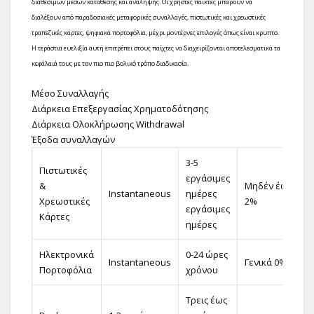
διαθέσιμων μέσων κατάθεσης και ανάληψης. Οι χρήστες παίκτες μπορούν να
διαλέξουν από παραδοσιακές μεταφορικές συναλλαγές, πιστωτικές και χρεωστικές
τραπεζικές κάρτες, ψηφιακά πορτοφόλια, μέχρι μοντέρνες επιλογές όπως είναι κρυπτο.
Η τεράστια ευελιξία αυτή επιτρέπει στους παίχτες να διαχειρίζονται αποτελεσματικά τα
κεφάλαιά τους με τον πιο πιο βολικό τρόπο διαδικασία.
Μέσο Συναλλαγής
Διάρκεια Επεξεργασίας Χρηματοδότησης
Διάρκεια Ολοκλήρωσης Withdrawal
Έξοδα συναλλαγών
3-5
Πιστωτικές
εργάσιμες
&
Μηδέν έως
Instantaneous
ημέρες
Χρεωστικές
2%
εργάσιμες
Κάρτες
ημέρες
Ηλεκτρονικά
0-24 ώρες
Instantaneous
Γενικά 0%
Πορτοφόλια
χρόνου
Τρεις έως