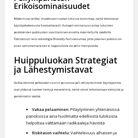
Erikoisominaisuudet
Modernissa verkko- muodossani tuotan lukuisia toimintoja, nämä tehostavat
käyttäjäkokemusta huomattavasti. Autopeli-ominaisuus antaa lukuisten
peräkkäisten pudotusten suorittamisen ennalta määritellyillä säädöillä.
Todistetusti reilu teknologia (Provably Fair) vakuuttaa, jotta jokainen pudotus on
aivan sattumanvarainen ei lopputulosta voi pelin manipuloida.
Huippuluokan Strategiat
ja Lähestymistavat
Vaikka olemme pelkästään tuuriin perustuva peli, edistyneimmät käyttäjämme
ovat yhdessä luoneet tiettyjä menetelmiä, nämä voivat tehostamaan elämystä ja
pankkiroolin säätöä.
Vakaa pelaaminen:
Pitäytyminen yhtenäisissä
panoksissa aina huolimatta edellisistä tuloksista
helpottaa välttämään radikaaleja häviöitä
Riskitason vaihtelu:
Vaihtelevuus alhaisen ja