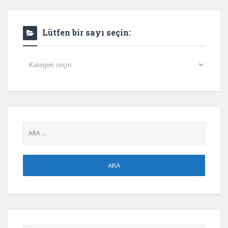
Lütfen bir sayı seçin:
Lütfen
bir
sayı
seçin: