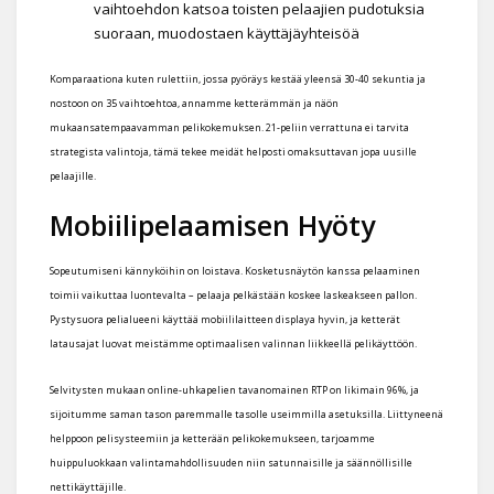
vaihtoehdon katsoa toisten pelaajien pudotuksia
suoraan, muodostaen käyttäjäyhteisöä
Komparaationa kuten rulettiin, jossa pyöräys kestää yleensä 30-40 sekuntia ja
nostoon on 35 vaihtoehtoa, annamme ketterämmän ja näön
mukaansatempaavamman pelikokemuksen. 21-peliin verrattuna ei tarvita
strategista valintoja, tämä tekee meidät helposti omaksuttavan jopa uusille
pelaajille.
Mobiilipelaamisen Hyöty
Sopeutumiseni kännyköihin on loistava. Kosketusnäytön kanssa pelaaminen
toimii vaikuttaa luontevalta – pelaaja pelkästään koskee laskeakseen pallon.
Pystysuora pelialueeni käyttää mobiililaitteen displaya hyvin, ja ketterät
latausajat luovat meistämme optimaalisen valinnan liikkeellä pelikäyttöön.
Selvitysten mukaan online-uhkapelien tavanomainen RTP on likimain 96%, ja
sijoitumme saman tason paremmalle tasolle useimmilla asetuksilla. Liittyneenä
helppoon pelisysteemiin ja ketterään pelikokemukseen, tarjoamme
huippuluokkaan valintamahdollisuuden niin satunnaisille ja säännöllisille
nettikäyttäjille.