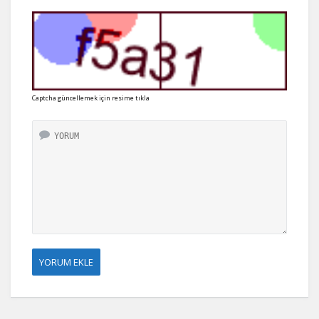
Captcha güncellemek için resime tıkla