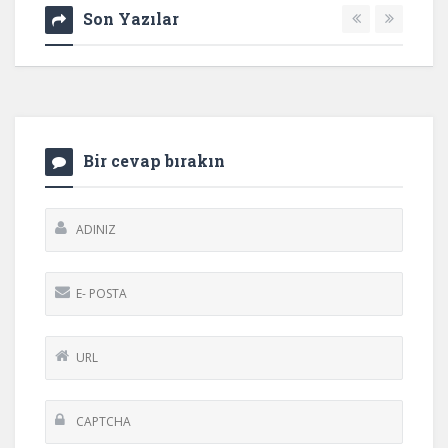
Son Yazılar
Bir cevap bırakın