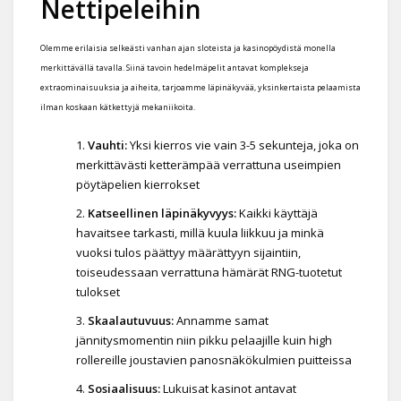
Nettipeleihin
Olemme erilaisia selkeästi vanhan ajan sloteista ja kasinopöydistä monella
merkittävällä tavalla. Siinä tavoin hedelmäpelit antavat komplekseja
extraominaisuuksia ja aiheita, tarjoamme läpinäkyvää, yksinkertaista pelaamista
ilman koskaan kätkettyjä mekaniikoita.
Vauhti:
Yksi kierros vie vain 3-5 sekunteja, joka on
merkittävästi ketterämpää verrattuna useimpien
pöytäpelien kierrokset
Katseellinen läpinäkyvyys:
Kaikki käyttäjä
havaitsee tarkasti, millä kuula liikkuu ja minkä
vuoksi tulos päättyy määrättyyn sijaintiin,
toiseudessaan verrattuna hämärät RNG-tuotetut
tulokset
Skaalautuvuus:
Annamme samat
jännitysmomentin niin pikku pelaajille kuin high
rollereille joustavien panosnäkökulmien puitteissa
Sosiaalisuus:
Lukuisat kasinot antavat