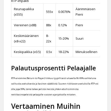
RTP-impakti
Reunapaikka
Äärimmäisen
555x
0.0076%
(x555)
Pieni
Viereinen (x88)
88x
0.12%
Pieni
Keskimääräinen
8-
15-20%
Suuri
(x8-x22)
22x
Keskipaikka (x0.5)
0.5x
18-22%
Miinuksellinen
Palautusprosentti Pelaajalle
RTP-arvomme (Return to Player) liikkuu tyypillisesti alueella 96-99% vaihteluna
valitusta asetuksesta ja kasinon säädöistä. Suuren riskitason asetuksilla RTP voi
olla jopa 99%, tämä tekee pelistä meistä yhden edullisimmista
nettikasinopeleistä pelaajalle vuosien ajanjaksolla mitaten.
Vertaaminen Muihin