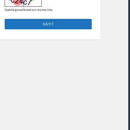
Captcha güncellemek için resime tıkla