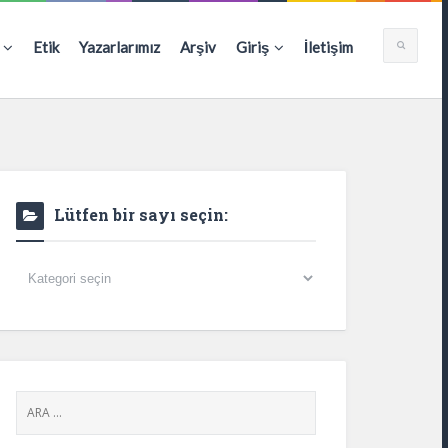
Etik
Yazarlarımız
Arşiv
Giriş
İletişim
Lütfen bir sayı seçin:
Lütfen
bir
sayı
seçin: