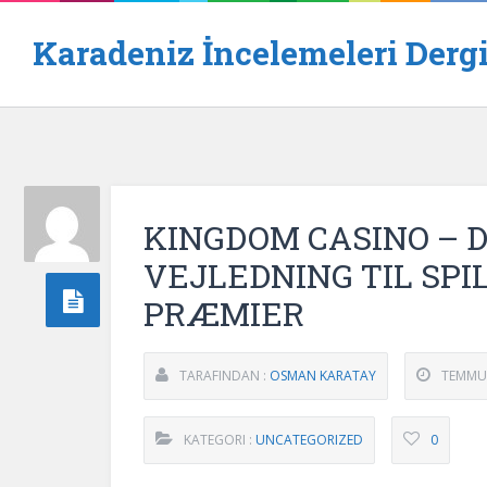
Karadeniz İncelemeleri Dergi
KINGDOM CASINO – 
VEJLEDNING TIL SP
PRÆMIER
TARAFINDAN :
OSMAN KARATAY
TEMMUZ
KATEGORI :
UNCATEGORIZED
0