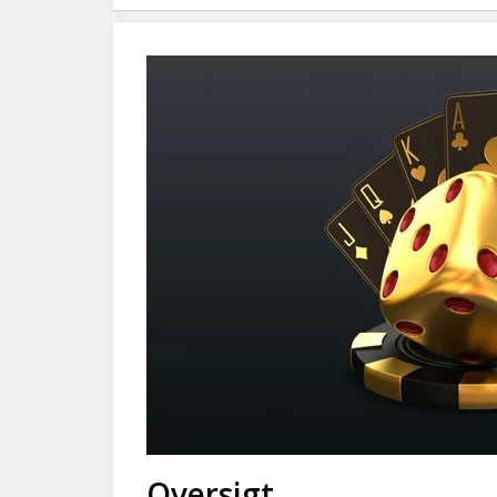
Oversigt