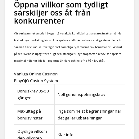
Öppna villkor som tydligt
särskiljer oss åt från
konkurrenter
Vår verksamhetsmodell bygger på varaktig kundlojalitet snarare än att använda
kortsiktiga marketingtricks. Alla spelares tillit är casinots viktigaste värde, och
därmed har vi radikalt vi tagit bort samtliga typer former av bonusfällor. Baserat
på den svenska uppgifter enligt den statliga tillsynsrapporten redovisar spelare
maximal nöjdhet i de fall reglerna är klara och helt fria från kryphål.
Vanliga Online Casinon
PlayOJO Casino System
Bonuskrav 35-50
Noll genomspelningskrav
gånger
Maxuttag på
Inga som helst begränsningar när
bonusvinster
det gäller utbetalningar
Otydliga villkor i
Klar info
den villkoren