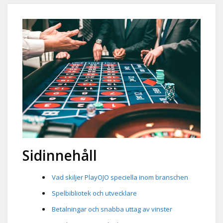
Sidinnehåll
Vad skiljer PlayOJO speciella inom branschen
Spelbibliotek och utvecklare
Betalningar och snabba uttag av vinster