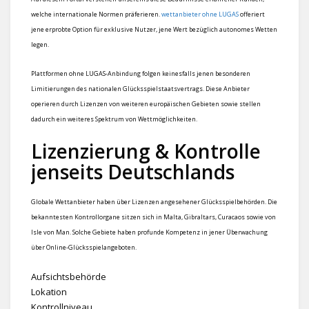
welche internationale Normen präferieren.
wettanbieter ohne LUGAS
offeriert
jene erprobte Option für exklusive Nutzer, jene Wert bezüglich autonomes Wetten
legen.
Plattformen ohne LUGAS-Anbindung folgen keinesfalls jenen besonderen
Limitierungen des nationalen Glücksspielstaatsvertrags. Diese Anbieter
operieren durch Lizenzen von weiteren europäischen Gebieten sowie stellen
dadurch ein weiteres Spektrum von Wettmöglichkeiten.
Lizenzierung & Kontrolle
jenseits Deutschlands
Globale Wettanbieter haben über Lizenzen angesehener Glücksspielbehörden. Die
bekanntesten Kontrollorgane sitzen sich in Malta, Gibraltars, Curacaos sowie von
Isle von Man. Solche Gebiete haben profunde Kompetenz in jener Überwachung
über Online-Glücksspielangeboten.
Aufsichtsbehörde
Lokation
Kontrollniveau