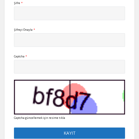
Şifre
*
Şifreyi Onayla
*
Captcha
*
Captcha güncellemek için resime tıkla