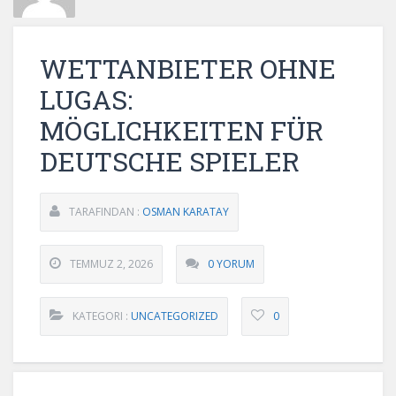
WETTANBIETER OHNE
LUGAS:
MÖGLICHKEITEN FÜR
DEUTSCHE SPIELER
TARAFINDAN :
OSMAN KARATAY
TEMMUZ 2, 2026
0 YORUM
KATEGORI :
UNCATEGORIZED
0