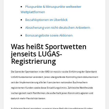
Pluspunkte & Minuspunkte weltweiter
Wettplattformen
Bezahloptionen im Überblick
Absicherung von nicht-deutschen Anbietern
Bonusangebote sowie Aktionen
Was heißt Sportwetten
jenseits LUGAS-
Registrierung
Die Szene der Sportwetten in der BRD ist massiv via die Einführung der Datenbank
LUGAS fundamental verändert. Jenes übergreifende Kontrollsystem dokumentiert
seit der Implementierung alle bei lizenzierten nationalen Buchmachern
registrierten Kunden sowie diese Einzahlungslimits. Zahlreiche Wettfreunde
suchen gezielt nach Plattformen, die außerhalb jenes Konstrukts agieren und
dadurch mehr Flexibilität bieten.
Auf diesem Portal verstehen unsereins diese Bedürfnisse erfahrener Kunden,