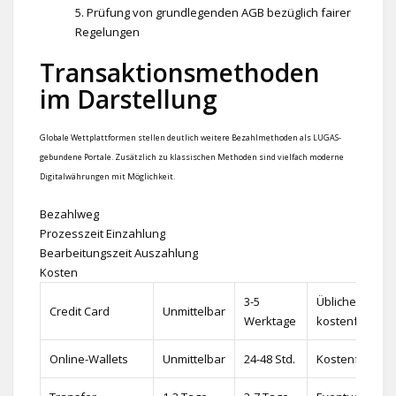
Prüfung von grundlegenden AGB bezüglich fairer
Regelungen
Transaktionsmethoden
im Darstellung
Globale Wettplattformen stellen deutlich weitere Bezahlmethoden als LUGAS-
gebundene Portale. Zusätzlich zu klassischen Methoden sind vielfach moderne
Digitalwährungen mit Möglichkeit.
Bezahlweg
Prozesszeit Einzahlung
Bearbeitungszeit Auszahlung
Kosten
3-5
Üblicherweise
Credit Card
Unmittelbar
Werktage
kostenfrei
Online-Wallets
Unmittelbar
24-48 Std.
Kostenfrei