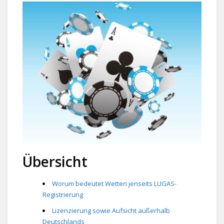
Übersicht
Worum bedeutet Wetten jenseits LUGAS-
Registrierung
Lizenzierung sowie Aufsicht außerhalb
Deutschlands