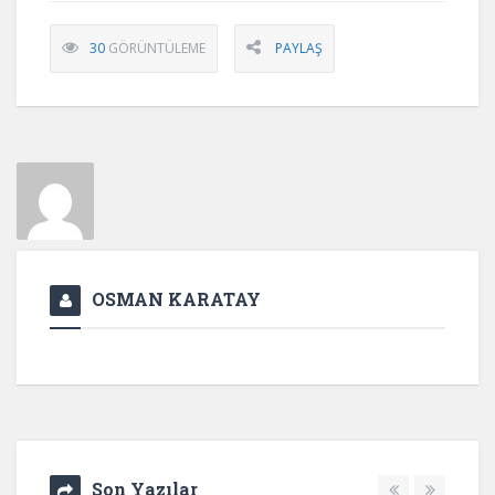
30
GÖRÜNTÜLEME
PAYLAŞ
OSMAN KARATAY
Son Yazılar