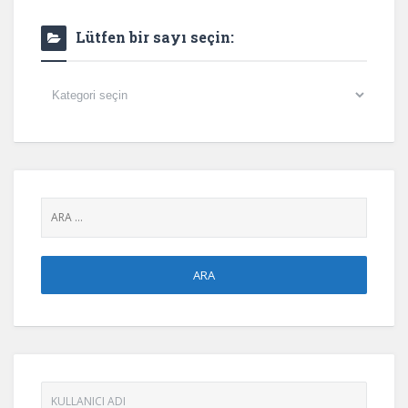
Lütfen bir sayı seçin:
Lütfen
bir
sayı
seçin: