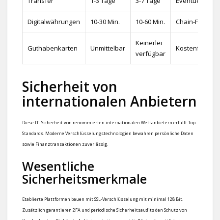
Transfer
1-3 Tage
3-7 Tage
Eventuell
Digitalwährungen
10-30 Min.
10-60 Min.
Chain-Fees
Keinerlei
Guthabenkarten
Unmittelbar
Kostenfrei
verfügbar
Sicherheit von
internationalen Anbietern
Diese IT- Sicherheit von renommierten internationalen Wettanbietern erfüllt Top-
Standards. Moderne Verschlüsselungstechnologien bewahren persönliche Daten
sowie Finanztransaktionen zuverlässig.
Wesentliche
Sicherheitsmerkmale
Etablierte Plattformen bauen mit SSL-Verschlüsselung mit minimal 128 Bit.
Zusätzlich garantieren 2FA und periodische Sicherheitsaudits den Schutz von