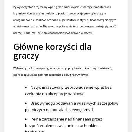
By wykorzystać z tej formy wpłat, gracz musi wypełnić szereg elementarnych
kryteriów. Konieczny jest telefon z platformą operacyjnym wspierającym
oprogramowanie bankowe oraz działające konto w instytucji finansowej biorącym
udział w mechanizmie. Niezawodne połączenie internetowe gwarantuje płynność
operacji i minimalizuje prawdopodobieństwo zerwania procesu.
Główne korzyści dla
graczy
Wybierając tę formę wpłat, gracze zyskują opcję do wielu kluczowych ułatwień,
które oddziałują na komfort czerpania z usług rozrywkowej.
Natychmiastowa przeprowadzenie wpłat bez
czekania na akceptację bankowe
Brak wymogu podawania wrażliwych szczegółów
płatniczych na portalach zewnętrznych
Pełna zarządzanie nad finansami przez
bezpośredniemu związaniu z rachunkiem