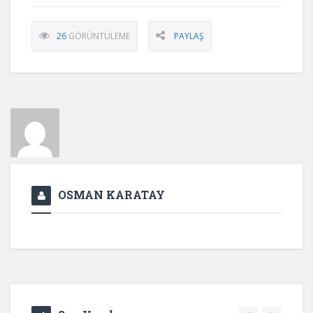
26
GÖRÜNTÜLEME
PAYLAŞ
OSMAN KARATAY