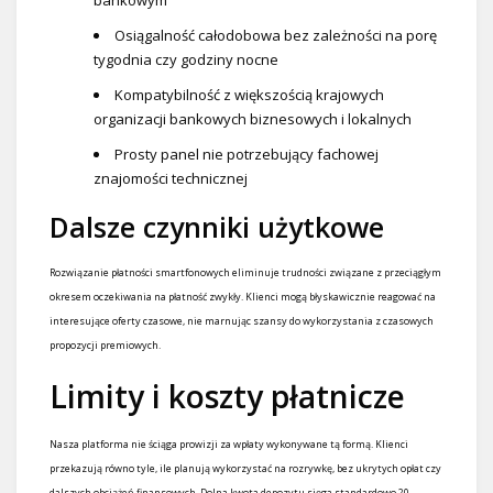
bankowym
Osiągalność całodobowa bez zależności na porę
tygodnia czy godziny nocne
Kompatybilność z większością krajowych
organizacji bankowych biznesowych i lokalnych
Prosty panel nie potrzebujący fachowej
znajomości technicznej
Dalsze czynniki użytkowe
Rozwiązanie płatności smartfonowych eliminuje trudności związane z przeciągłym
okresem oczekiwania na płatność zwykły. Klienci mogą błyskawicznie reagować na
interesujące oferty czasowe, nie marnując szansy do wykorzystania z czasowych
propozycji premiowych.
Limity i koszty płatnicze
Nasza platforma nie ściąga prowizji za wpłaty wykonywane tą formą. Klienci
przekazują równo tyle, ile planują wykorzystać na rozrywkę, bez ukrytych opłat czy
dalszych obciążeń finansowych. Dolna kwota depozytu sięga standardowo 20