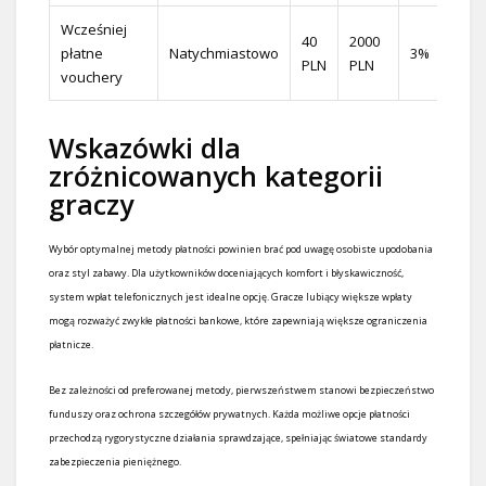
Wcześniej
40
2000
płatne
Natychmiastowo
3%
PLN
PLN
vouchery
Wskazówki dla
zróżnicowanych kategorii
graczy
Wybór optymalnej metody płatności powinien brać pod uwagę osobiste upodobania
oraz styl zabawy. Dla użytkowników doceniających komfort i błyskawiczność,
system wpłat telefonicznych jest idealne opcję. Gracze lubiący większe wpłaty
mogą rozważyć zwykłe płatności bankowe, które zapewniają większe ograniczenia
płatnicze.
Bez zależności od preferowanej metody, pierwszeństwem stanowi bezpieczeństwo
funduszy oraz ochrona szczegółów prywatnych. Każda możliwe opcje płatności
przechodzą rygorystyczne działania sprawdzające, spełniając światowe standardy
zabezpieczenia pieniężnego.