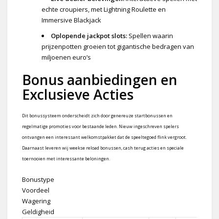
echte croupiers, met Lightning Roulette en
Immersive Blackjack
Oplopende jackpot slots:
Spellen waarin
prijzenpotten groeien tot gigantische bedragen van
miljoenen euro’s
Bonus aanbiedingen en
Exclusieve Acties
Dit bonussysteem onderscheidt zich door genereuze startbonussen en
regelmatige promoties voor bestaande leden. Nieuw ingeschreven spelers
ontvangen een interessant welkomstpakket dat de speeltegoed flink vergroot.
Daarnaast leveren wij weekse reload bonussen, cash terug acties en speciale
toernooien met interessante beloningen.
Bonustype
Voordeel
Wagering
Geldigheid