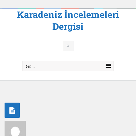
Karadeniz İncelemeleri
Dergisi
Git ...