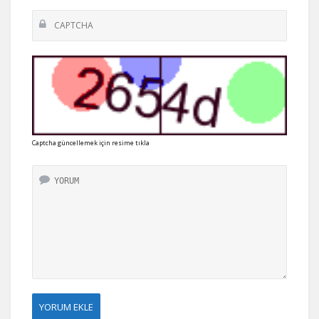
Captcha güncellemek için resime tıkla