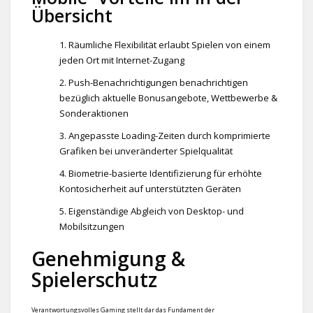
Übersicht
Räumliche Flexibilität erlaubt Spielen von einem
jeden Ort mit Internet-Zugang
Push-Benachrichtigungen benachrichtigen
bezüglich aktuelle Bonusangebote, Wettbewerbe &
Sonderaktionen
Angepasste Loading-Zeiten durch komprimierte
Grafiken bei unveränderter Spielqualität
Biometrie-basierte Identifizierung für erhöhte
Kontosicherheit auf unterstützten Geräten
Eigenständige Abgleich von Desktop- und
Mobilsitzungen
Genehmigung &
Spielerschutz
Verantwortungsvolles Gaming stellt dar das Fundament der