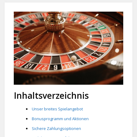
Inhaltsverzeichnis
Unser breites Spielangebot
Bonusprogramm und Aktionen
Sichere Zahlungsoptionen