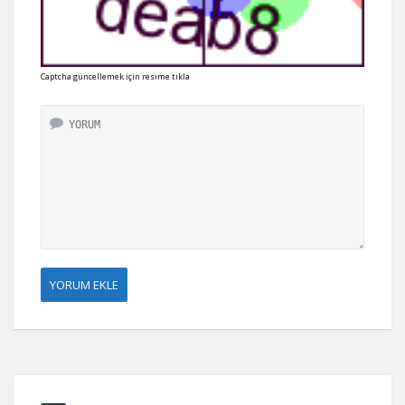
Captcha güncellemek için resime tıkla