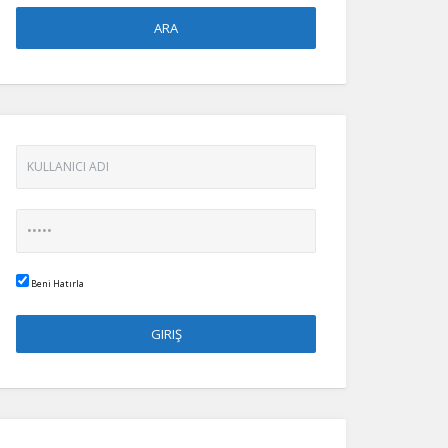
Beni Hatırla