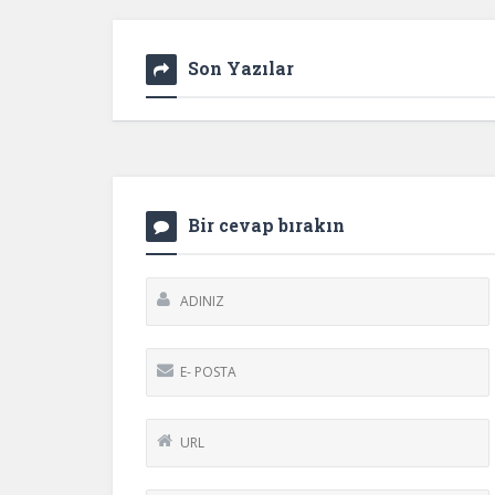
Son Yazılar
Bir cevap bırakın