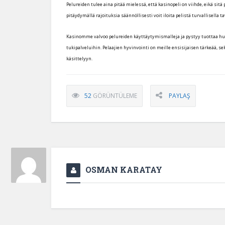
Pelureiden tulee aina pitää mielessä, että kasinopeli on viihde, eikä si
pitäydymällä rajoituksia säännöllisesti voit iloita pelistä turvallisella ta
Kasinomme valvoo pelureiden käyttäytymismalleja ja pystyy tuottaa hu
tukipalveluihin. Pelaajien hyvinvointi on meille ensisijaisen tärkeää
käsittelyyn.
52
GÖRÜNTÜLEME
PAYLAŞ
OSMAN KARATAY