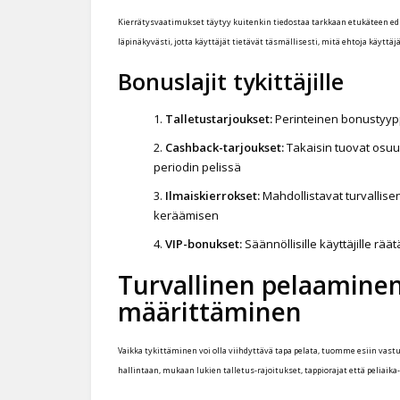
Kierrätysvaatimukset täytyy kuitenkin tiedostaa tarkkaan etukäteen e
läpinäkyvästi, jotta käyttäjät tietävät täsmällisesti, mitä ehtoja käyttä
Bonuslajit tykittäjille
Talletustarjoukset:
Perinteinen bonustyypp
Cashback-tarjoukset:
Takaisin tuovat osuu
periodin pelissä
Ilmaiskierrokset:
Mahdollistavat turvallise
keräämisen
VIP-bonukset:
Säännöllisille käyttäjille rä
Turvallinen pelaaminen 
määrittäminen
Vaikka tykittäminen voi olla viihdyttävä tapa pelata, tuomme esiin vas
hallintaan, mukaan lukien talletus-rajoitukset, tappiorajat että peliaika-