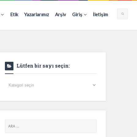
Etik
Yazarlarımız
Arşiv
Giriş
İletişim
Lütfen bir sayı seçin:
Lütfen
bir
sayı
seçin: