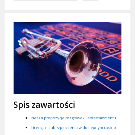
Spis zawartości
Nasza propozycja rozgrywek i entertainmentu
Licencja i zabezpieczenia w dostępnym casino