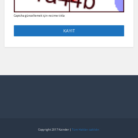
Captcha güncellemek için resime tıkla
Copyright 2017 Kainder |
Tüm Hakları saklıdır.